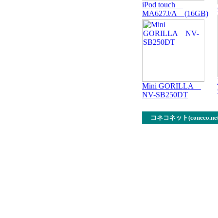
iPod touch
MA627J/A (16GB)
Mini GORILLA
NV-SB250DT
コネコネット(coneco.net