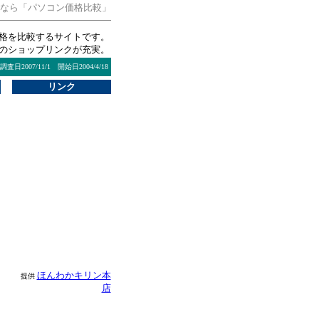
るなら「パソコン価格比較」
格を比較するサイトです。
のショップリンクが充実。
調査日2007/11/1 開始日2004/4/18
リンク
ほんわかキリン本
提供
店