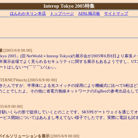
Interop Tokyo 2005特集
ほんわかキリン本店
トップページ
ADSL掲示板
サイトマップ
開催
[2005/6/8 00:00]
2005」(旧 NetWorld＋Interop Tokyo)の展示会が2005年6月8
年展示会場でよく見られるセキュリティに関する展示もあるようですし、UT
トはしないー(￣▽￣)ノ(ぉぃ。
NTERNETWatch) [2005/6/9 00:00]
いてきたんですが、半導体による光スイッチの採用により機械式に比べて6桁ほ
のことでしたよ。その他に省電力無線ネットワークのZigBeeの参考出品もし
05/6/9 00:00]
額いくらの形で提供していくとのことです。SKYPEゲートウェイを通じてオン
ービス開始についてはあんまし考えてない様子でしたです。実際に電話も試
バイルソリューションを展示
[2005/6/9 00:00]