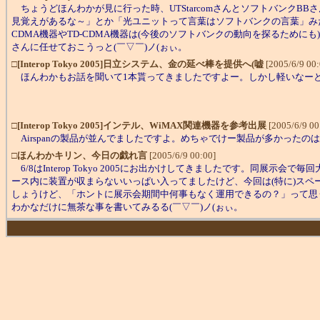
ちょうどほんわかが見に行った時、UTStarcomさんとソフトバンクBBさ
見覚えがあるな～」とか「光ユニットって言葉はソフトバンクの言葉」みたい
CDMA機器やTD-CDMA機器は(今後のソフトバンクの動向を探るため
さんに任せておこうっと(￣▽￣)ノ(ぉぃ。
□
[Interop Tokyo 2005]
日立システム、金の延べ棒を提供へ(嘘
[2005/6/9 00:
ほんわかもお話を聞いて1本貰ってきましたですよー。しかし軽いなーと思っ
□
[Interop Tokyo 2005]
インテル、WiMAX関連機器を参考出展
[2005/6/9 00
Airspanの製品が並んでましたですよ。めちゃでけー製品が多かった
□
ほんわかキリン、今日の戯れ言
[2005/6/9 00:00]
6/8はInterop Tokyo 2005にお出かけしてきましたです。同展
ース内に装置が収まらないいっぱい入ってましたけど、今回は(特に)スペ
しょうけど、「ホントに展示会期間中何事もなく運用できるの？」って思う
わかなだけに無茶な事を書いてみるる(￣▽￣)ノ(ぉぃ。