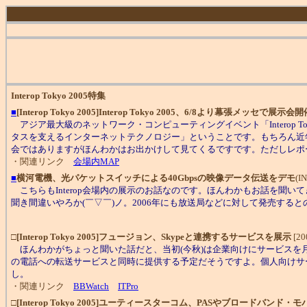
Interop Tokyo 2005特集
■
[Interop Tokyo 2005]Interop Tokyo 2005、6/8より幕張メッセで展示会
アジア最大級のネットワーク・コンピューティングイベント「Interop Tokyo 
タスを支えるインターネットテクノロジー」ということです。もちろん近
会ではありますがほんわかはお出かけして見てくるですです。ただしレポー
・関連リンク
会場内MAP
■
横河電機、光パケットスイッチによる40Gbpsの映像データ伝送をデモ
(I
こちらもInterop会場内の展示のお話なのです。ほんわかもお話を聞
聞き間違いやろか(￣▽￣)ノ。2006年にも放送局などに対して発売すると
□
[Interop Tokyo 2005]
フュージョン、Skypeと連携するサービスを展示
[20
ほんわかがちょっと聞いた話だと、当初(今秋)は企業向けにサービスを月
の電話への転送サービスと同時に提供する予定だそうですよ。個人向けサ
し。
・関連リンク
BBWatch
ITPro
□
[Interop Tokyo 2005]
ユーティースターコム、PASやブロードバンド・モ