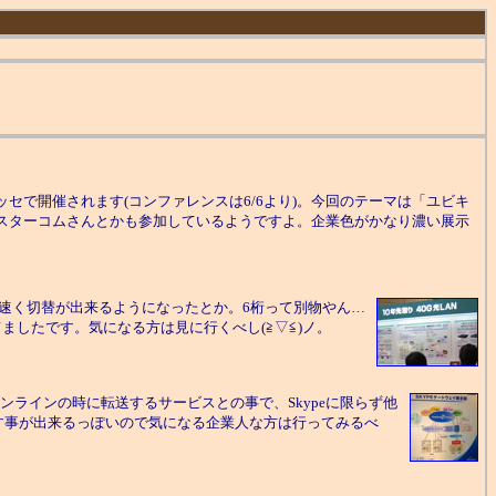
日より幕張メッセで開催されます(コンファレンスは6/6より)。今回のテーマは「ユビキ
スターコムさんとかも参加しているようですよ。企業色がかなり濃い展示
ど速く切替が出来るようになったとか。6桁って別物やん…
てましたです。気になる方は見に行くべし(≧▽≦)ノ。
ラインの時に転送するサービスとの事で、Skypeに限らず他
す事が出来るっぽいので気になる企業人な方は行ってみるべ