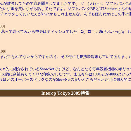
んが雑談してたので盗み聞きしてましたです(￣▽￣)ノ(ぉぃ。ソフトバンクBB
な事を笑いながら話してたですよ。ソフトバンクBBとUTStarcomさんの
にも)チェックしておいた方がいいかもしれませんな。んでもほんわかはこの手
00]
て調べてみたら中身はティッシュでした！Σ(￣□￣;。騙されたっ(;´д｀)
:00]
のはまだこなれてないからですかのう。その他にもIP携帯端末も置いてありま
示会で毎回大々的に紹介されているShowNetですけど、なんとなく毎年設置機器
ース的に余裕ありまくりな印象でしたです。まぁ今年は100Gとか400Gとい
ほどのオーバースペックなのがShowNetの良いところだっただけに個人的
Interop Tokyo 2005特集