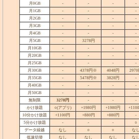
月0GB
-
-
-
-
月1GB
-
-
-
-
月2GB
-
-
-
-
月3GB
-
-
-
-
月4GB
-
-
-
-
月5GB
-
3278円
-
-
月10GB
-
-
-
-
月20GB
-
-
-
-
月25GB
-
-
-
-
月30GB
-
4378円※
4048円
297
月35GB
-
5478円※
3828円
-
月40GB
-
-
-
-
月50GB
-
-
-
-
無制限
3278円
-
-
-
かけ放題
○(アプリ)
+1980円
+1980円
+110
10分かけ放題
+1100円
+880円
+880円
-
5分かけ放題
-
-
-
○
データ繰越
なし
○
○
な
低速切替
なし
なし
なし
な