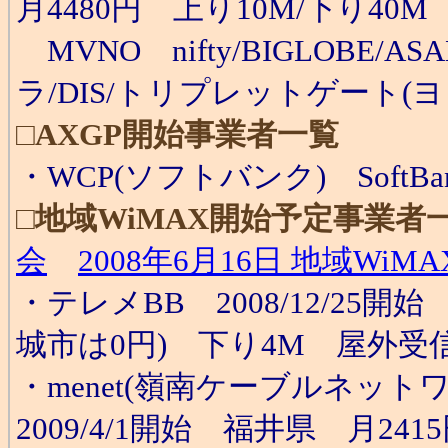
月4480円 上り10M/下り40M 
MVNO nifty/BIGLOBE/
ラ/DIS/トリプレットゲート(ヨド
□
AXGP開始事業者一覧
・WCP(ソフトバンク) SoftBan
□
地域WiMAX開始予定事業者
会
2008年6月16日 地域WiM
・テレメBB 2008/12/25開
城市は0円) 下り4M 屋外受
・menet(嶺南ケーブルネットワ
2009/4/1開始 福井県 月241