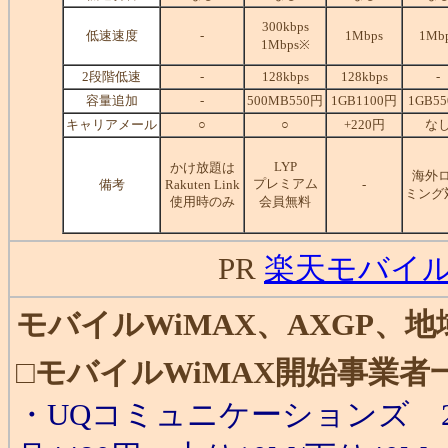
300kbps
低速速度
-
1Mbps
1Mb
1Mbps※
2段階低速
-
128kbps
128kbps
-
容量追加
-
500MB550円
1GB1100円
1GB5
キャリアメール
○
○
+220円
な
LYP
かけ放題は
海外
プレミアム
備考
Rakuten Link
-
ミング
使用時のみ
会員無料
PR
楽天モバイ
モバイルWiMAX、AXGP、地
□
モバイルWiMAX開始事業者
・UQコミュニケーションズ 200