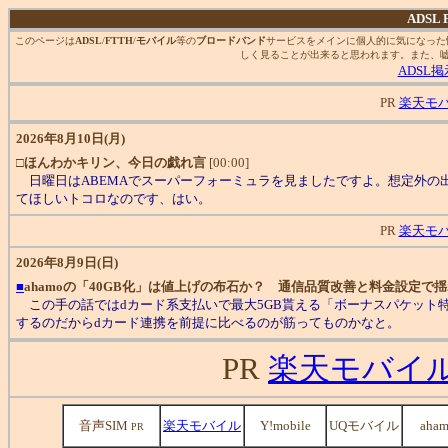
ADSL
このページは
ADSL
/
FTTH
/
モバイル
等の
ブロードバンド
サービスをメインに個人的に気になった
しく見ることが出来ると思われます。また、
ADSL
PR
楽天モ
2026年8月10日(月)
□
ほんわかキリン、今日の戯れ言
[00:00]
日曜日はABEMAでスーパーフォーミュラを見ましたですよ。想定外の
てほしいトコロなのです、はい。
PR
楽天モ
2026年8月9日(日)
■
ahamoの「40GB化」は値上げの布石か？ 通信品質改善と料金設定で
この手の話ではdカード系支払いで最大5GB貰える「ボーナスパケット
するのだからdカード連携を前提に比べるのが筋ってものかなと。
PR
楽天モバイ
音声SIM
楽天モバイル
Y!mobile
UQモバイル
aha
PR