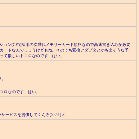
ーション(CFA)採用の次世代メモリーカード規格なので高速書き込みが必要
モリーカードなんでしょうけどもね。そのうち変換アダプタとかも出そうな予
行って欲しいトコロなのです、はい。
り。
るトコロなのです、はい。
ービスを提供してくんろ(≧▽≦)ノ。