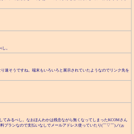
べし。
かなり速そうですね。端末もいろいろと展示されていたようなのでリンク先を
クしてみるべし。なおほんわかは残念ながら無くなってしまったKCOMさん
料プランなので支払いなしでメールアドレス使っていたり(￣▽￣)ノ(ぉ