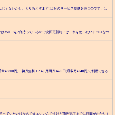
んじゃないかと。とりあえずまずは2月のサービス提供を待つのです、は
は3500Rを2台持っているので次回更新時にはこれを使いたいトコロなの
800円)、初月無料＋23ヶ月間月3470円(通常月4240円)で利用できる
として使っていただけなのでまぁいいんですけど修理完了までに時間がかかりす