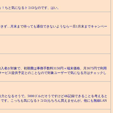
ぐぅ！ちと気になるトコロなのです、はい。
できず…月末まで待っても通信できないようなら一旦1月末までキャンペー
入者が対象で、初期費は事務手数料3150円＋端末価格、月3675円で利用
のサービス提供予定とのことなので対象ユーザーで気になる方はチェックし
出力となるそうで。5000ドルだそうですけど4K記録できることを考えると
とです。こっちも気になるトコロ(もちろん買えませんが。他にも無線LAN