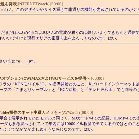
5機種を発表
(INTERNETWatch) [00:00]
よ(≧▽≦)ノ。このデザインやサイズ重さで非通りの機能が内蔵されているのが
まだまだほんわか宅にはUQさんの電波が届くのは難しいようできちんと通信
もいいですけど現行エリアの密度向上をよろしくなのです、はい。
いませｍ(＿＿)ｍ。
スオプションにWiMAXおよび3Gサービスを提供へ
[00:00]
フラの「KCNモバイル3G」を提供開始とのこと。Kブロードインターネット加
ループの「こまどりケーブル」と「KCN京都」と「テレビ岸和田」でも同等
Tablet操作のネット中継カメラも～
(AVWatch) [00:00]
会で展示されていたモデルと同じく、SDカード×4での記録、HDMI×4での
ーダも参考展示されていて年内には10000ドル程度で出てくるのではとのこ
たようでなかなか楽しめそうな感じなのです、はい。