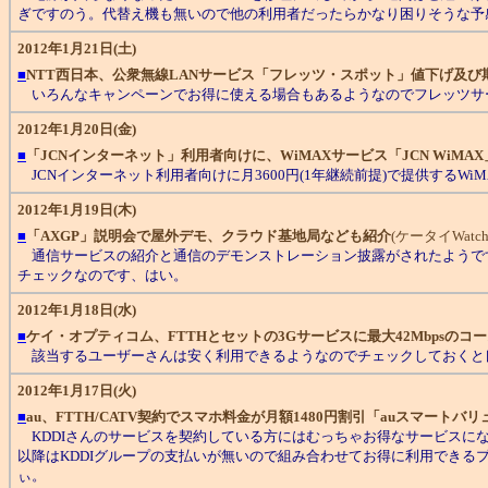
ぎですのう。代替え機も無いので他の利用者だったらかなり困りそうな予
2012年1月21日(土)
■
NTT西日本、公衆無線LANサービス「フレッツ・スポット」値下げ及び
いろんなキャンペーンでお得に使える場合もあるようなのでフレッツサ
2012年1月20日(金)
■
「JCNインターネット」利用者向けに、WiMAXサービス「JCN WiMA
JCNインターネット利用者向けに月3600円(1年継続前提)で提供するWi
2012年1月19日(木)
■
「AXGP」説明会で屋外デモ、クラウド基地局なども紹介
(ケータイWatch) 
通信サービスの紹介と通信のデモンストレーション披露がされたようですよ
チェックなのです、はい。
2012年1月18日(水)
■
ケイ・オプティコム、FTTHとセットの3Gサービスに最大42Mbpsのコ
該当するユーザーさんは安く利用できるようなのでチェックしておくと
2012年1月17日(火)
■
au、FTTH/CATV契約でスマホ料金が月額1480円割引「auスマートバリ
KDDIさんのサービスを契約している方にはむっちゃお得なサービスにな
以降はKDDIグループの支払いが無いので組み合わせてお得に利用できるプ
ぃ。