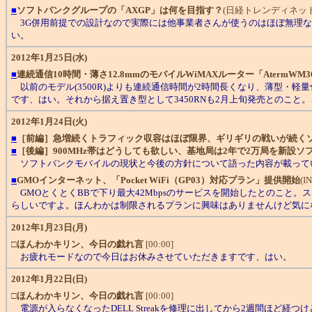
■
ソフトバンクグループの「AXGP」は何を目指す？
(日経トレンディネット
3G併用前提での設計なので実際には他事業者さんが使うのはほぼ無理な
い。
2012年1月25日(水)
■
連続通信10時間・薄さ12.8mmのモバイルWiMAXルーター「AtermWM36
以前のモデル(3500R)よりも連続通信時間が2時間長くなり、薄型・軽
です、はい。それから据え置き型として3450RNも2月上旬発売とのこと
2012年1月24日(火)
■
［前編］急増続くトラフィック収容はほぼ限界、ギリギリの戦いが続くソフ
■
［後編］900MHz帯はどうしても欲しい、基地局は2年で2万局を新設ソフ
ソフトバンクモバイルの現状と今後の方針について語った内容が載ってい
■
GMOインターネット、「Pocket WiFi（GP03）対応プラン」提供開始
(I
GMOとくとくBBで下り最大42Mbpsのサービスを開始したとのこと。ストリ
らしいですよ。ほんわかは制限されるプランに興味はありませんけど気に
2012年1月23日(月)
□
ほんわかキリン、今日の戯れ言
[00:00]
お疲れモードなので今日はお休みさせていただきますです、はい。
2012年1月22日(日)
□
ほんわかキリン、今日の戯れ言
[00:00]
電源が入らなくなったDELL Streakを修理に出してから2週間ほど経