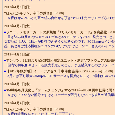
2012年1月8日(日)
□
ほんわかキリン、今日の戯れ言
[00:00]
今夜はせんべいとお茶の組み合わせを頂きつつのまたーりモードなのです
2012年1月7日(土)
■
ソニー、メモリーカードの新規格「XQDメモリーカード」を商品化
[00:0
書き込み速度1Gbpsの16GBモデルと32GBモデルを2/15に発売と
な製品には大いに採用が期待できそうな規格なのです。PCI Expres
感！あと今は対応機種がニコンのD4だけですけど、ソニーさんのハイエン
2012年1月6日(金)
■
アンリツ、12/28よりAXGP対応測定ユニット・測定ソフトウェアの販売
国内で初年度50セットを販売予定とのこと。まぁ購入するのはソフトバ
■
【2012年頭所感】イー・アクセス 千本倖生 会長
(KIGYOKA.com) [00:00]
3月には下り最大75MbpsのLTEサービスを開始とのこと。端末はPock
2012年1月5日(木)
■
3M戦略を具現化し「ゲームチェンジ」する2012年-KDDI 田中社長に聞
今はなっていない部分ですけどユーザーが設定しないでも複数の通信環境
2012年1月4日(水)
□
ほんわかキリン、今日の戯れ言
[00:00]
今夜は綾鷹飲んでまったりモード(￣▽￣)ノ。