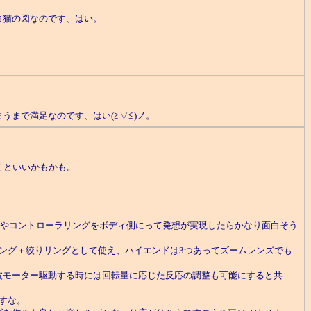
白猫の図なのです、はい。
まで満足なのです、はい(≧▽≦)ノ。
くといいかもかも。
やコントローラリングをボディ側にって発想が実現したらかなり面白そう
ング＋絞りリングとして使え、ハイエンドは3つあってズームレンズでも
。
モーター駆動する時には回転量に応じた反応の調整も可能にすると共
すな。