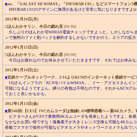
■
au、「GALAXY SII WiMAX」「INFOBAR C01」などスマートフォン
INFOBAR C01のデザインに無理があるけど非常に気になりますです
2012年1月16日(月)
□
ほんわかキリン、今日の戯れ言
[00:00]
久しぶりのほんわか宅WiMAX電波チェックですよっと。しかしながら
ンで無料のファミ割パックを解約するしかないですかのう。エリアの拡大
2012年1月15日(日)
□
ほんわかキリン、今日の戯れ言
[00:00]
今日はお疲れなのでお休みさせていただきますです、それではお休みなさ
2012年1月14日(土)
■
近鉄ケーブルネットワーク、2/14よりKCNのインターネット接続サービ
UQさんインフラの「KCNモバイルWiMAX」、イー・アクセスさんイン
可能になるようですよん。縛りの有無は不明なのです。それからKCNグ
ておくと良いかもかも。
2012年1月13日(金)
■
第546回:【CES】JVCカムコーダは無線LAN標準搭載へ～新4Kカメラ。
ビクターさんがCESで業務用4Kカムコーダを発表したようですよ。各展示
なかなかお買い得ですな！撮像素子が大きくレンズ交換も可能な4Kカムコ
搭載でスマホで操作が可能なビデオカメラやネットワークカメラも出てい