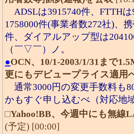
ADSLは3915740件、FTTH
1758000件(事業者数272社)
件、ダイアルアップ型は2041
（￣▽￣）ノ。
●
OCN、10/1-2003/1/31まで
更にもデビュープライス適用
通常3000円の変更手数料も
かもすぐ申し込むべ（対応地
□
Yahoo!BB、今週中にも無
(予定) [00:00]