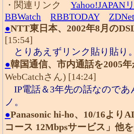
・関連リンク
Yahoo!JAPA
BBWatch
RBBTODAY
ZDNe
●
NTT東日本、2002年8月の
[15:54]
とりあえずリンク貼り貼り
●
韓国通信、市内通話を2005
WebCatchさん) [14:24]
IP電話＆3年先の話なのであ
ノ。
●
Panasonic hi-ho、10/
コース 12Mbpsサービス」他