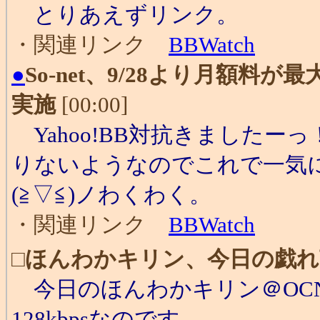
とりあえずリンク。
・関連リンク
BBWatch
●
So-net、9/28より月額
実施
[00:00]
Yahoo!BB対抗きましたーっ！
りないようなのでこれで一気
(≧▽≦)ノわくわく。
・関連リンク
BBWatch
□
ほんわかキリン、今日の戯れ
今日のほんわかキリン＠OCNア
128kbpsなのです。