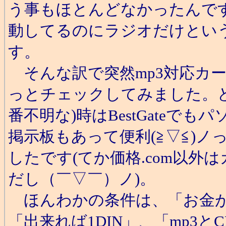
う事もほとんどなかったんで
動してるのにラジオだけとい
す。
そんな訳で突然mp3対応カ
っとチェックしてみました。
番不明な)時はBestGateでもパ
掲示板もあって便利(≧▽≦)
したです(てか価格.com以
だし（￣▽￣）ノ)。
ほんわかの条件は、「お金が
「出来れば1DIN」、「mp3