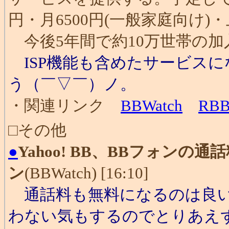
円・月6500円(一般家庭向け)・
今後5年間で約10万世帯の加
ISP機能も含めたサービス
う（￣▽￣）ノ。
・関連リンク
BBWatch
RB
□その他
●
Yahoo! BB、BBフォン
ン
(BBWatch) [16:10]
通話料も無料になるのは良い
わない気もするのでとりあえ