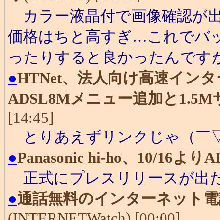
カラー液晶付で画像確認が出
価格はちと高すぎ…これでバッ
ったりすると良かったんです
●
HTNet、法人向け高速イン
ADSL8Mメニュー追加と1.
[14:45]
とりあえずリンクじゃ（￣
●
Panasonic hi-ho、10/1
正式にプレスリリースが出た
●
通話無料のインターネット電
(INTERNETWatch) [00:00]