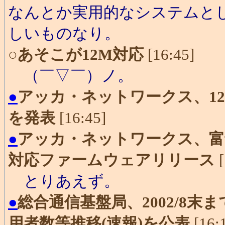
なんとか実用的なシステムと
しいものなり。
○
あそこが12M対応
[16:45]
（￣▽￣）ノ。
●
アッカ・ネットワークス、12
を発表
[16:45]
●
アッカ・ネットワークス、富士通製
対応ファームウェアリリース
[
とりあえず。
●
総合通信基盤局、2002/8
用者数等推移(速報)を公表
[16: