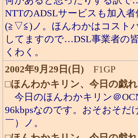
何かあると思ったりする訳で
NTTのADSLサービスも加
(≧▽≦)ノ。ほんわかはコス
してますので…DSL事業者の皆
くわく。
2002年9月29日(日)
F1GP
□
ほんわかキリン、今日の戯れ
今日のほんわかキリン＠OCNア
96kbpsなのです。おそおそ
￣）ノ。
□
ほんわかキリン、今日の戯れ