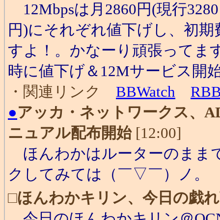
12Mbpsは月2860円(現行3280
円)にそれぞれ値下げし、初期費
すよ！。かなーり頑張ってますで
時に値下げ＆12Mサービス開
・関連リンク
BBWatch
RB
●
アッカ・ネットワークス、A
ニュアル配布開始
[12:00]
ほんわかはルーターのままで
クしてみては（￣▽￣）ノ。
□
ほんわかキリン、今日の戯れ
今日のほんわかキリン＠OCNア