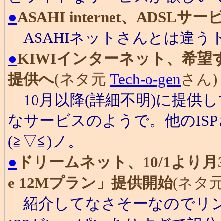
●
ASAHI internet、ADS
ASAHIネットさんとは違う
●
KIWIインターネット、希望
提供へ
(ネタ元
Tech-o-gen
さん) [
10月以降(詳細不明)に提供
なサービスのようで。他のIS
(≧▽≦)ノ。
●
ドリームネット、10/1より月3
e 12Mプラン」提供開始
(ネタ
紹介してなさそーなのでリン