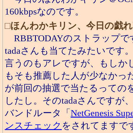
160kbpsなのです。
□
ほんわかキリン、今日の戯れ
RBBTODAYのストラップで
tadaさんも当てたみたいで
言うのもアレですが、もしかし
もそも推薦した人が少なかっ
が前回の抽選で当たるっての
したし。そのtadaさんです
バンドルータ「
NetGenesis Sup
ンスチェック
をされてますで