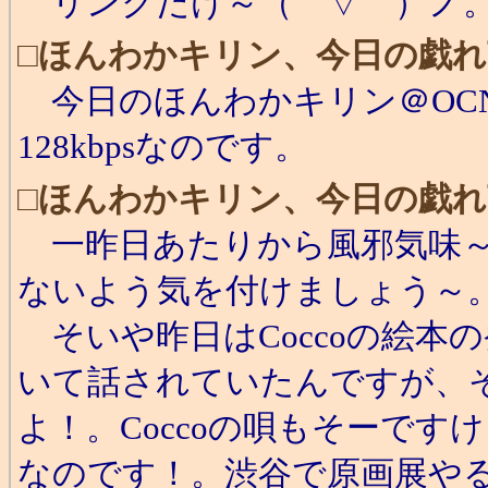
リンクだけ～（￣▽￣）ノ
□
ほんわかキリン、今日の戯れ
今日のほんわかキリン＠OCNア
128kbpsなのです。
□
ほんわかキリン、今日の戯れ
一昨日あたりから風邪気味～
ないよう気を付けましょう～
そいや昨日はCoccoの絵本
いて話されていたんですが、
よ！。Coccoの唄もそーで
なのです！。渋谷で原画展や