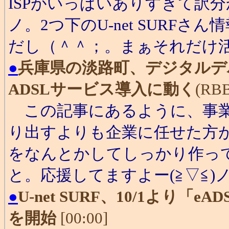
ISPがいっぱいありすぎて訳
ノ。2つ下のU-net SURF
だし（＾＾；。まぁそれだけ
●
兵庫県の淡路町、デジタルデ
ADSLサービス導入に動く
(RBB
この記事にあるように、事業
り出すよりも企業に任せた方
をなんとかしてしっかり作っ
と。応援してますよー(≧▽≦)
●
U-net SURF、10/1より「
を開始
[00:00]