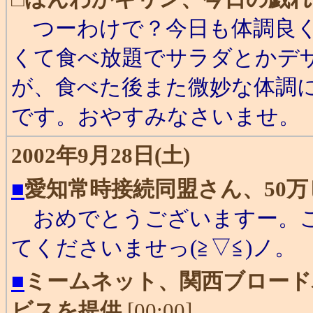
つーわけで？今日も体調良く
くて食べ放題でサラダとかデ
が、食べた後また微妙な体調
です。おやすみなさいませ。
2002年9月28日(土)
■
愛知常時接続同盟さん、50
おめでとうございますー。こ
てくださいませっ(≧▽≦)ノ。
■
ミームネット、関西ブロード
ビスを提供
[00:00]