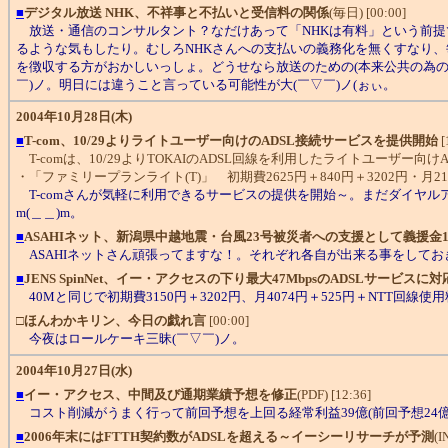
■
デジタル放送 NHK、不祥事と不払いと受信料の関係
(毎日) [00:00]
放送・通信のコンサルタント？なだけあって「NHKは有料」という前提
るような気もしたり。むしろNHKさんへの支払いの義務化を無くすなり
を徴収する方がおかしいっしょ。どうせなら放送のための(本来公共の為の
￣)ノ。明日には違うこと言っている可能性が大(￣▽￣)ノ(ぉぃ。
2004年10月28日(木)
■
T-com、10/29よりライトユーザー向けのADSL接続サービスを提供開始
[
T-comは、10/29よりTOKAIのADSL回線を利用したライトユーザ
・「ファミリープランライト(T)」 初期費2625円＋840円＋3202円・月21
T-comさんが気軽に利用できるサービスの提供を開始～。まだダイヤル
m(＿＿)m。
■
ASAHIネット、新潟県中越地震・台風23号被災者への支援として義援金1
ASAHIネットさん頑張ってますな！。それぞれ各自が出来る事をしてお
■
JENS SpinNet、イー・アクセスの下り最大47MbpsのADSLサービスに対
40Mと同じで初期費3150円＋3202円、月4074円＋525円＋NTT回
□
ほんわかキリン、今日の戯れ言
[00:00]
今夜はロールケーキ三昧(￣▽￣)ノ。
2004年10月27日(水)
■
イー・アクセス、中間及び通期業績予想を修正
(PDF) [12:36]
コスト削減がうまく行って前回予想を上回る経常利益39億(前回予想24億
■
2006年末にはFTTH契約数がADSLを超える～イーシーリサーチが予測
(I