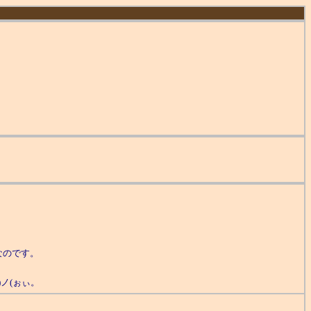
なのです。
ノ(ぉぃ。