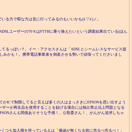
いる方で暇な方は見に行ってみるのもいいかも(≧▽≦)ノ。
DSLユーザーの70％はFTTHに乗り換えたいという調査結果出ている(ほん
してるっぽい？。イー・アクセスさんは「ADSLとシームレスなサービス提
楽しみかも！。携帯電話事業者を倒産させる勢いで頑張ってくださいまし
かICで制限してると言えば多くの人はまっさきにEPSONを思い出すよう
てユーザーが再生品を使用することを妨げる場合には独占禁止法上問題となる
PSONさんも関係ありそうな予感！。公取委さん！、がんがん追求しちゃ
くつも加入権を持っている人は「価値が無くなる前に売るべ売るべ！」