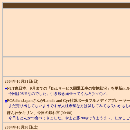
2004年10月31日(日)
■
NTT東日本、9月までの「DSLサービス開通工事の実施状況」を更新
(PDF
今回は98％なのでした。引き続き頑張ってくんろ(≧▽≦)ノ。
■
PCAdhocJapanさんがLandis and Gyr社製ポータブルメディアプレーヤ
まだ売り出してないようですが人柱希望な方は試してみても良いかもし
□
ほんわかキリン、今日の戯れ言
[00:00]
今日もとんかつ食べてきました。やまと豚200gでうまうま～。しかしご
2004年10月30日(土)