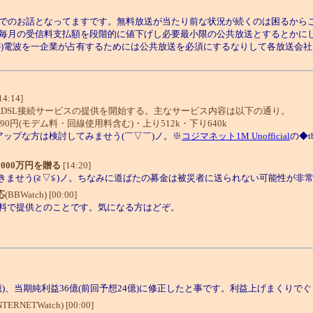
でのお話となってますです。無料放送が当たり前な状況が続くのは困るからこ
、毎月の受信料支払額を段階的に値下げし必要最小限の公共放送とするとかに
)電波を一企業が占有するためには
公共放送を必須にするなりして各放送会社
14:14]
ー向けADSL接続サービスの提供を開始する。主なサービス内容は以下の通り。
90円(モデム料・回線使用料含む)・上り512k・下り640k
アップな方は検討してみませう(￣▽￣)ノ。※
コジマネット1M Unofficial
の◆
000万円を贈る
[14:20]
きませう(≧▽≦)ノ。ちなみに道ばたの募金は被災者に送られない可能性が非常
応
(BBWatch) [00:00]
線使用料で提供とのことです。気になる方はどぞ。
)、当期純利益36億(前回予想24億)に修正したと事です。利益上げまくりで
NTERNETWatch) [00:00]