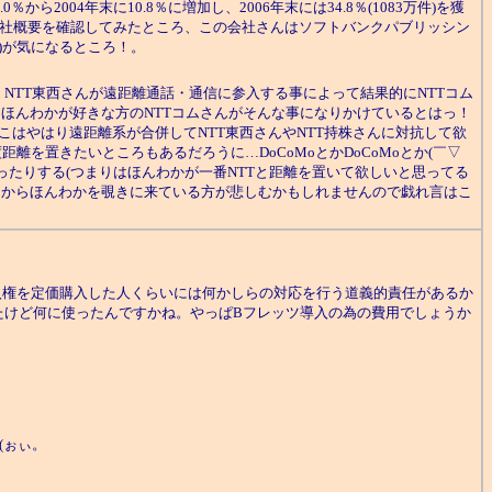
2004年末に10.8％に増加し、2006年末には34.8％(1083万件)を獲
に会社概要を確認してみたところ、この会社さんはソフトバンクパブリッシン
)が気になるところ！。
NTT東西さんが遠距離通話・通信に参入する事によって結果的にNTTコム
はほんわかが好きな方のNTTコムさんがそんな事になりかけているとはっ！
ここはやはり遠距離系が合併してNTT東西さんやNTT持株さんに対抗して欲
を置きたいところもあるだろうに…DoCoMoとかDoCoMoとか(￣▽
だったりする(つまりはほんわかが一番NTTと距離を置いて欲しいと思ってる
株内からほんわかを覗きに来ている方が悲しむかもしれませんので戯れ言はこ
入権を定価購入した人くらいには何かしらの対応を行う道義的責任があるか
いたけど何に使ったんですかね。やっぱBフレッツ導入の為の費用でしょうか
(ぉぃ。