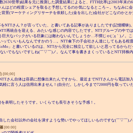
0世帯)結果を元に推測した調査結果によると、FTTH比率は2003年末の6.0％から
T東西さんはどの程度シェアを取ると予想してるのか気になるところ～。ちなみ
背景(マーケティングリサーチを依頼した(金を出した)会社がどこなのかとか
をNTTさん？が言っていた、と書いてある記事がありましたです(記憶曖昧)。
NTT再統合を迎える、みたいな感じの内容でしたです。NTTグループの中で
う巨大なバックがいる巨象には敵わないんでしょうか…不憫じゃ(;´д｀)ノ。
っていいもんなんですかのう…。NTT傘下の子会社さん達にしてもある程度距離
DoCoMo」と書いているのは、NTTから完全に独立して欲しいと思ってるから
しないでもないですしね(￣▽￣)ノ。なんて事を書きまくっているとNTT持
[00;00]
TTさん自体は容易に想像出来たんですから、最近までNTTさんから電話加
軽に言う人は信用出来ません！(自分だ。しかし今まで72000円を取って
勢を表明したそうです。いくらでも長引きそうな予感！。
した会社以外の会社を潰すような勢いでやってほしいものですな(￣▽￣)ノ
催
[00:00]
いので関係者はどぞ。