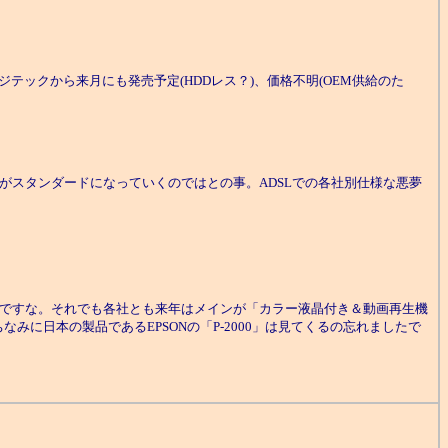
ジテックから来月にも発売予定(HDDレス？)、価格不明(OEM供給のた
がスタンダードになっていくのではとの事。ADSLでの各社別仕様な悪夢
いですな。それでも各社とも来年はメインが「カラー液晶付き＆動画再生機
日本の製品であるEPSONの「P-2000」は見てくるの忘れましたで