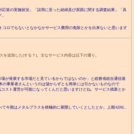
「対応策の実施状況」「誤用に至った経緯及び原因に関する調査結果」「具
ノ。
トコロでもないとなかなかサービス費用の免除とかを出来ないと思います
。
ビスを追加した(する？)。主なサービス内容は以下の通り。
場が発展する市場だと見ているからではないのか」と総務省総合通信基
日本の事業者さんというのは儲からずとも簡単には引かないものなので
低コスト運営が可能になってくんだと思いますけどね。サービス残業とか
述べて今期はメタルプラスを積極的に展開していくとしたとか。上期ADSL、