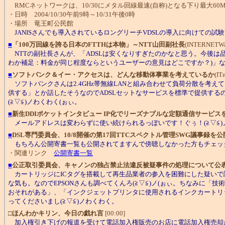
RMCネットワークは、10/30にメタル回線最速(自称)となる下り最大60
・日時 2004/10/30午前9時～10/31午後0時
・場所 竜王町公民館
JANISさんでも導入されているロングリーチVDSLの導入に向けての
■
「100万回線を誇る日本のFTTHは本物」～NTT山田副社長
(INTERNETWat
NTTの副社長さんが、「ADSLは安くなりすぎたのかなと思う。今後は品質
わか補足：料金が同じ程度ならというユーザーの意見はどこですか？)」
■
ソフトバンク＆イー・アクセスは、どんな移動体事業を考えているか
(IT
ソフトバンクさんは2.4GHz帯無線LANと組み合わせて負荷分散を考
供する」とか話したそうなのでADSLセットなサービスを標準で提供す
(≧▽≦)ノわくわく(ぉぃ。
■
新生DDIポケットインタビュー IP化でリーズナブルな定額通信サービス
メールアドレスは変わらずに使い続けられるっぽいです！ぐぅ！(≧▽≦
■
DSL専門委員会、10/8開催の第17回TTCスペクトル管理SWG議事録を公
もちろん公開寄書一覧も公開されてますんで傍聴しなかった方もチェッ
・関連リンク
公開寄書一覧
■
公正取引委員会、キャノンの独占禁止法違反被疑事件の処理について公
カートリッジにICタグを搭載して再生品業者の参入を困難にした疑いで調
な気も。なのでEPSONさんも調べてくんろ(≧▽≦)ノ(ぉぃ。ちなみ
おそれがある」、「インクジェットプリンタに使用されるインクカートリッ
ってくださいまし(≧▽≦)ノわくわく。
□
ほんわかキリン、今日の戯れ言
[00:00]
加入権引き下げの報道を受けて電話加入権販売のお店に電話加入権売却