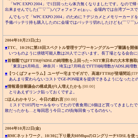
「WPC EXPO 2004」で1日回ったら体力無くなりましたです。な
出来ませんでした(￣▽￣)ノ(フォフォフォ(ぉぃ。会場内では台湾ブース
んでもって「WPC EXPO 2004」のために？デジカメとメモリーカードを新
予備バッテリ持も購入したのに会場ではバッテリ切れしたけども(￣▽￣)ノ。
2004年10月23日(土)
■
TTC、10/29に第18回スペクトル管理サブワーキンググループ審議を開催
いつものように傍聴可能人数は20人でございます。長丁場となる会合に興
■
首都圏ではFTTHがADSLの純増数を上回った～NTT東日本の大木常務
「東京は6月時点、神奈川・埼玉は7月時点でFTTH純増数がADSL純増数
■
【つくばフォーラム】ユーザー宅までギガで、高速FTTHが登場間近
(ITP
あんまり変わらないコストでGE-PON端末を提供できるようになったとの
■
情報通信審議会の構成員が1人増えたかも
[00:00]
とりあえずリンク貼っておくですよ。
□
ほんわかキリン、今日の戯れ言
[00:00]
ミスドで105円セールをやってたので夜食用に6個ほど買ってきましたで
敗だったかも…と毎回思う今日この頃(毎回食ってるのかい。
2004年10月22日(金)
■
RMCネットワーク、10/30に下り最大60MbpsのロングリーチVDSLを