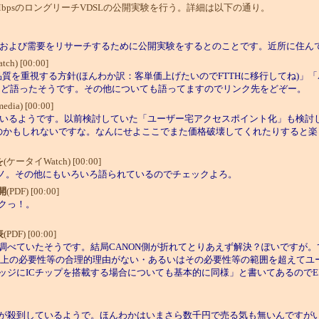
MbpsのロングリーチVDSLの公開実験を行う。詳細は以下の通り。
試験および需要をリサーチするために公開実験をするとのことです。近所に住んで
ch) [00:00]
を重視する方針(ほんわか訳：客単価上げたいのでFTTHに移行してね)」「A
など語ったそうです。その他についても語ってますのでリンク先をどぞー。
media) [00:00]
えているようです。以前検討していた「ユーザー宅アクセスポイント化」も検討
るのかもしれないですな。なんにせよここでまた価格破壊してくれたりすると
を
(ケータイWatch) [00:00]
)ノ。その他にもいろいろ語られているのでチェックよろ。
開
(PDF) [00:00]
クっ！。
表
(PDF) [00:00]
べていたそうです。結局CANON側が折れてとりあえず解決？ぽいですが。て
に「技術上の必要性等の合理的理由がない・あるいはその必要性等の範囲を超え
ジにICチップを搭載する場合についても基本的に同様」と書いてあるのでE
が殺到しているようで。ほんわかはいまさら数千円で売る気も無いんですがい