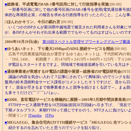
■
総務省、平成電電の0AB-J番号誤用に対して行政指導を実施
[00:00]
一部番号区画に対して他の番号区画の0AB-J番号を使用(電気通信番号
体的な再発防止策」の報告を求める行政指導を行ったとのこと。こんな事があ
□
ほんわかキリン、今日の戯れ言
[00:00]
いくつかのISPさんが新潟県中越地震で被災された利用者さんを対象に
が、各ISPさんがそれぞれ出来る範囲ででもやってるのはすばらしいので
2004年10月29日(金)
第18回スペクトル管理サブワーキンググループ審議
■
ゆうあいネット、下り最大24MbpsのADSL接続サービスを開始
[00:00]
広島千代田農業協同組合が運営するゆうあいネットは、千代田町内の有線放送
・「DSL 24M」 初期費？・月1470円＋2415円＋840円＋525円・下り24
IP電話もスタートするですよ。同地域で有線放送網を引いている方はチ
■
通信事業者が実感するIP電話の課題や展望～総務省のIP電話研究会
(INTE
議論の内容を気合い入れて？記事にされていて興味深いのでリンクを貼
盤局の鈴木茂樹料金サービス課長がコメントしたそうですけど、昔から日
す！。資金が尽きるまで他事業者さんと競争を続けまくる訳で～。まぁ競
も多そうだけど(￣▽￣)ノ(ぉぃ。
■
KDDI、直収電話サービスを積極的に展開～2005年3月期中間決算発表
(I
FTTHサービス通期予想を10万回線(前回20万回線)へ引き下げ、「現
下期メタルプラス、来期FTTHって感じですかのう。NTTさんに負けないよ
・関連リンク
ITmedia
ITPro
■
MEGA EGG、集合住宅向けFTTH接続サービス「MEGA EGG 光マンシ
紹介するのを忘れていたと思うのでリンクを貼り貼り。