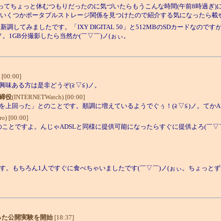
ので帰ってちょっと休むつもりだったのに気づいたらもうこんな時間(午前8時過
でいくつかポータブルストレージ関係を見つけたので紹介する気になったら載せ
調してみましたです。「IXY DIGITAL 50」と512MBのSDカードなの
1GB分撮影したら当然か(￣▽￣)ノ(ぉぃ。
[00:00]
味ある方は是非どうぞ(≧▽≦)ノ。
取締役
(INTERNETWatch) [00:00]
を上回った」とのことです。順調に増えているようでぐぅ！(≧▽≦)ノ。てかA
ro) [00:00]
ことですよ。んじゃADSLと同様に提供可能になったらすぐに提供よろ(￣▽￣
す。もちろん1人ですぐに食べちゃいましたです(￣▽￣)ノ(ぉぃ。ちょっと
使った公開実験を開始
[18:37]