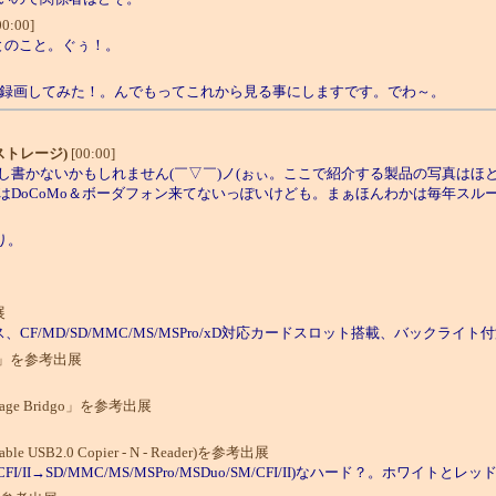
0:00]
とのこと。ぐぅ！。
に録画してみた！。んでもってこれから見る事にしますです。でわ～。
ストレージ)
[00:00]
書かないかもしれません(￣▽￣)ノ(ぉぃ。ここで紹介する製品の写真はほ
DoCoMo＆ボーダフォン来てないっぽいけども。まぁほんわかは毎年スルー
り。
展
CF/MD/SD/MMC/MS/MSPro/xD対応カードスロット搭載、バックライト
opy」を参考出展
ge Bridgo」を参考出展
2.0 Copier - N - Reader)を参考出展
/II→SD/MMC/MS/MSPro/MSDuo/SM/CFI/II)なハード？。ホワイトとレ