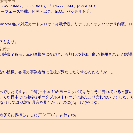
o)を参考出展
W-7286M2」(2.2GBMD)、「KW-7286M4」(4.4GBMD)
0インターフェース搭載、ビデオ出力、IrDA、バッテリ不明。
F/MS/SD他？対応カードスロット搭載予定、リチウムイオンバッテリ内蔵、ロ
？もあり。
を展示
勝負？各モデムの互換性は今のところ無しの模様。良い(採用される？)製品
ない模様。各電力事業者毎に仕様が異なったりするんだろうか…。
でしたですよ。台湾(＋中国？)＆ヨーロッパではそこそこ売れているっぽ
てか日本では純粋なポータブルストレージはあんまり売れないですしね。ちなみに
なりしてDivX対応具合を見たかったのに(;´д｀)ノ(やるな。
ぎてお腹壊しました(￣▽￣)ノ。よわよわ。