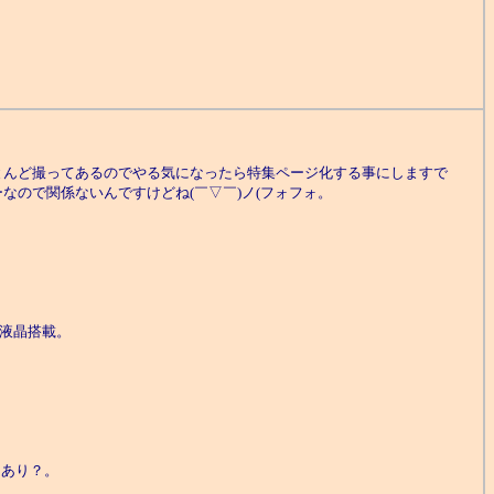
とんど撮ってあるのでやる気になったら特集ページ化する事にしますで
なので関係ないんですけどね(￣▽￣)ノ(フォフォ。
付液晶搭載。
ッドあり？。