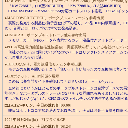
●KOUWELL、ポータブルストレージの「KW-7286」(Peripheral Portfoli
「KW-7286H2」(1.8型20GBHDD)、「KW-7286H4」(1.8型40GBHDD)、「K
CF/MD/SD/MMC/MS/MSPro/SM対応カードスロット搭載、USB2.
●MAC POWER TYTECH、ポータブルストレージを参考出展
実際に発売する製品仕様(予定)は以下の通り。2.5型HDD内蔵可能？、C
め)、台湾とヨーロッパではすでに発売済み。
●DATAFAB、ポータブルストレージ他を参考出展
メモリーカード内のデータを表示するカラー液晶付きフォトプレーヤー
●PLC-J(高速電力線通信推進協議会)、実証実験を行っている各社のモデム
何社かのモデムは同じサイズなのでハードはリファレンス？ファームでの
が…再現されるかは謎。
●TEPCOひかり、電力線通信モデムを参考出展
モデムの互換を聞いたところ「無い」と言い切ったので互換性は考えて
●DDIポケット、AirH"関係を展示
この辺は各専門サイトを確認してくださいまし(￣▽￣)ノ(ぉぃ。
全体的にというかほとんどのポータブルストレージは台湾ブースでの展示
能付き」なポータブルストレージになりそうな雰囲気もありましたけども。
す…だめじゃん(;´д｀)ノ。CFにDivXファイルをいれて再生できるか調べる
□
ほんわかキリン、今日の戯れ言
[00:00]
昨日はホットココア飲み過ぎてお腹を壊し、今日はお弁当＆焼き肉食べ過
2004年10月24日(日)
F1ブラジルGP
□
ほんわかキリン、今日の戯れ言
[08:24]