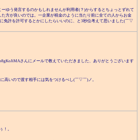
ーゆう発言するのかもしれませんが利用者(？)からするとちょっとずれて
した方が良いのでは。一企業が税金のように当たり前に全ての人からお金
に免許を許可するとかにしたらいいのに、と3秒位考えて思いました(￣▽
tb8gKoJiMAさんにメールで教えていただきました、ありがとうございます
に高いので渡す相手には気をつけるべし(￣▽￣)ノ。
ぐぅ！。