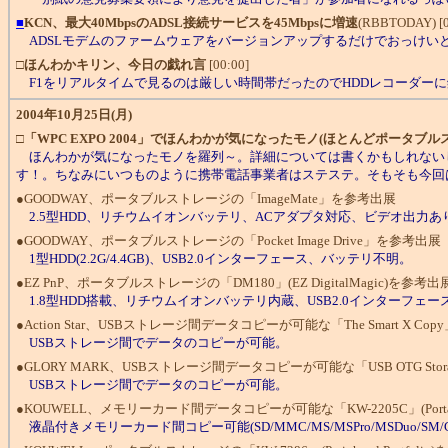
■
KCN、最大40MbpsのADSL接続サービスを45Mbpsに増速
(RBBTODAY) [0
ADSLモデムのファームウェアをバージョンアップするだけでおっけい
□
ほんわかキリン、今日の戯れ言
[00:00]
F1をリアルタイムで見るのは厳しい時間帯だったのでHDDレコーダー
2004年10月25日(月)
□
「WPC EXPO 2004」でほんわかが気になったモノ(ほとんどポータブル
ほんわかが気になったモノを羅列～。詳細については書くかもしれないし
す！。ちなみにいつものように携帯電話事業者はステステ。そもそも今回は
●GOODWAY、ポータブルストレージの「ImageMate」を参考出展
2.5型HDD、リチウムイオンバッテリ、ACアダプタ対応、ビデオ出力あ
●GOODWAY、ポータブルストレージの「Pocket Image Drive」を参考出展
1型HDD(2.2G/4.4GB)、USB2.0インターフェース、バッテリ不明。
●EZ PnP、ポータブルストレージの「DM180」(EZ DigitalMagic)を参考出
1.8型HDD搭載、リチウムイオンバッテリ内蔵、USB2.0インターフェース、
●Action Star、USBストレージ間データコピーが可能な「The Smart X C
USBストレージ間でデータのコピーが可能。
●GLORY MARK、USBストレージ間データコピーが可能な「USB OTG Stora
USBストレージ間でデータのコピーが可能。
●KOUWELL、メモリーカード間データコピーが可能な「KW-2205C」(Portable USB
液晶付きメモリーカード間コピー可能(SD/MMC/MS/MSPro/MSDuo/SM/CFI