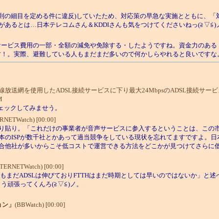
規則の細目を定める件に違反)していたため、対応策の早急な実施とともに、
るとは…日本テレコムさん＆KDDIさんも気をつけてくださいねっ(≧▽≦)
サービス費用の一部・全額の減免や免除する・したようですね。資金力のある
す！。実際、避難している人もまだまだ多いので何かしらやれると良いですな
網を使用したADSL接続サービスに下り最大24MbpsのADSL接続サー
M
ェックしてみませう。
RNETWatch) [00:00]
り貼り。「これだけの事業者が音声サービスに参入するということは、この市
本のISPが数千社とかあって過当競争をしている現状を忘れてますですよ。
合他社が多いからこそ低コストで運営できる方法をどこかが見つけてさらに
NTERNETWatch) [00:00]
在でもまだADSLは伸びておりFTTHはまだ時期としては早いのではないか」と
う頑張ってくんろ(≧▽≦)ノ。
ョン」
(BBWatch) [00:00]