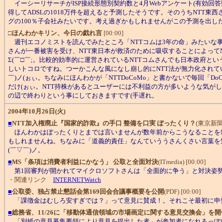
イーシーリサーチがISP接続形態別契約数と4月Webアンケート(有効回答数263
得してADSLの1018万件を超えると予測したそうです。そのうちNT
グの100％子会社みたいです。考え過ぎかもしれませんがこの予測を出した
□
ほんわかキリン、今日の戯れ言
[00:00]
週刊エコノミストを読んでみたところ「NTTコムは3年の命」みたいな事
さんが一番被害を受け、NTT東日本が救済のために吸収することによって
Σ(￣□￣;。比較的効率的に運営されているNTTコムさんでも日本政府とい
しいトコロですね。つーかこんな風になし崩し的にNTT法が無力化されてい
￣)ノ(ぉぃ。ちなみにほんわかが「NTTDoCoMo」と書かないで毎回「
だけ(ぉぃ。NTT持株があるとユーザーには不利益の方が多いような気が
の辺で終わりという事にしておきますです(手遅れ。
2004年10月26日(火)
■
NTT加入権廃止『国家的詐欺』の手口 整備を口実 ぼったくり？
(東京新聞) 
ほんわかはぼったくりとまでは言いませんが数年前からこうなることをN
もしれませんね。ちなみに「道義的責任」なんていううさんくさい言葉を気
(￣▽￣)ノ。
■
MS「条項は消費者利益にかなう」 公取と全面対決
(ITmedia) [00:00]
第1回審判が開かれてマイクロソフトさんは「全面的に争う」と対決姿
・関連リンク
INTERNETWatch
■
公取委、独占禁止懇話会第169回会合議事概要を公開
(PDF) [00:00]
「課徴金はむしろ安すぎでは？」って意見に賛成！。それこそ最初に申告
■
総務省、11/26に「移動体通信領域の市場画定に関する意見交換会」を開
「別紙の意見募集要領により意見を提出した者」が参加者になれるっぽ