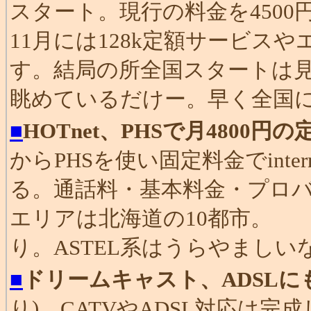
スタート。現行の料金を4500
11月には128k定額サービ
す。結局の所全国スタートは
眺めているだけー。早く全国
■
HOTnet、PHSで月4800円の定額
からPHSを使い固定料金でint
る。通話料・基本料金・プロバ
エリアは北海道の10都市。
り。ASTEL系はうらやましい
■
ドリームキャスト、ADSLに
り) CATVやADSL対応は