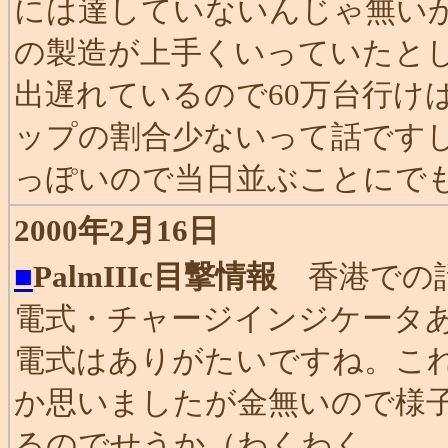
には達していないんじゃ無いかと
の製造が上手くいっていたと
出遅れているので60万台行けば
ップの割合少ないって話です
っぽいので当日並ぶことにで
2000年2月16日
■
PalmIIIc目撃情報
香港での話
電式・チャージインジケータ
電式はありがたいですね。こ
か思いましたが金無いので様子見
るのでせうか（わくわく