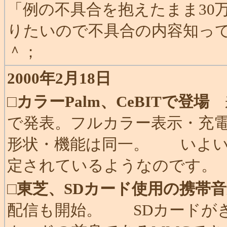
「例の不具合を抱えたまま30
りたいので不具合の内容知っ
＾；
2000年2月18日
□
カラーPalm、CeBITで登場
来
で発表。フルカラー表示・充電
形状・機能は同一。 いよいよ
定されているようなのです。
□
東芝、SDカード使用の携帯
配信も開始。 SDカードがき