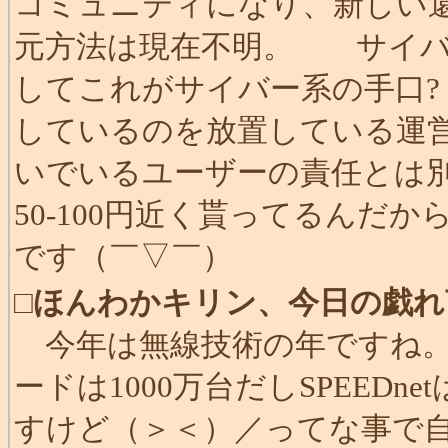
コミュニティになり、新しい
元方法は現在不明。 サイバ
してこれがサイバー系の手口?
しているのを放置している運
いでいるユーザーの責任とは
50-100円近く貰ってるんだ
です（￣▽￣）
□
ほんわかキリン、今日の戯れ
今年は無線技術の年ですね。Blu
ードは1000万台だしSPEED
すけど（＞＜）／ってな事で