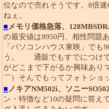
位なので売れそうです。8倍速
ねぇ。
■
メモリ価格急落、128MBSD
の最安値は8950円、相性問題あ
「パソコンハウス東映」でも9
う。 通販でもすでにつけてい
がどこまで下がるか興味ありマス
￣）そんでもってフォトショッ
■
ノキアNM502i、ソニーSO5
ン・特徴など10の疑問に答え