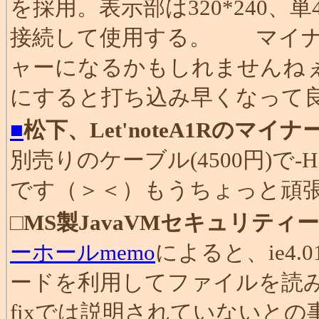
を採用。表示部は320*240、単
接続して使用する。 マイナー
ャーになるかもしれませんねぇ
にすると打ち込み早くなって
■
松下、Let'noteA1Rのマイ
別売りのケーブル(4500円)で-
です（＞＜）もうちょっと頑
□
MS製JavaVMセキュリテ
ーホールmemo
によると、ie4.0
ードを利用してファイルを読
fixでは説明されていないとの