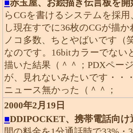
■
赤玉屋、お絵描き伝言板を開
らCGを書けるシステムを採用
し現在すでに36枚のCGが描
ノコ多数、ちとやばいです（笑
なのです。16bitカラーでな
描いた結果（＾＾；PDXペー
が、見れないみたいです・・
ニュース無かった（＾＾；
2000年2月19日
■
DDIPOCKET、携帯電話向
間の料金を1分通話時で33%・3分