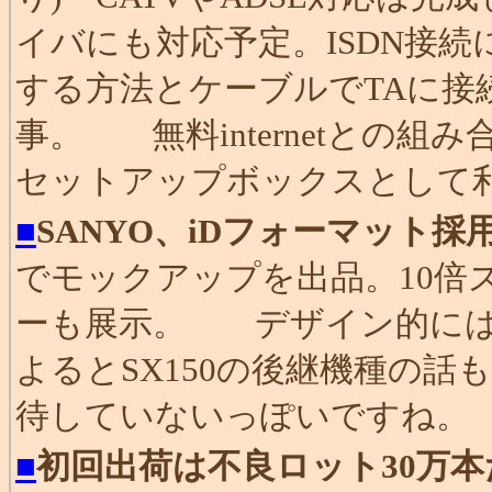
イバにも対応予定。ISDN接
する方法とケーブルでTAに接
事。 無料internetとの
セットアップボックスとして
■
SANYO、iDフォーマット
でモックアップを出品。10倍
ーも展示。 デザイン的にはちょっと・
よるとSX150の後継機種の
待していないっぽいですね。
■
初回出荷は不良ロット30万