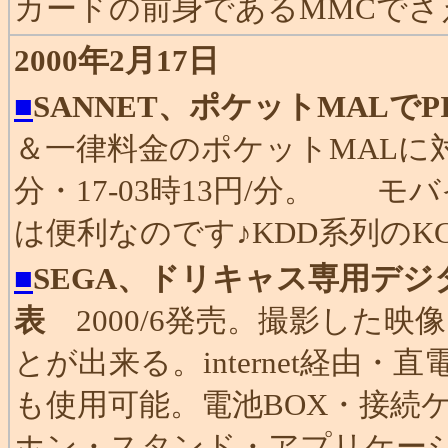
カードの前身であるMMCでさ
2000年2月17日
■
SANNET、ポケットMALでPI
＆一律料金のポケットMALに対応
分・17-03時13円/分。 
は便利なのです♪KDD系列のK
■
SEGA、ドリキャス専用デジタ
表
2000/6発売。撮影した映像
とが出来る。internet経由
も使用可能。電池BOX・接続
ホン・スタンド・アプリケー