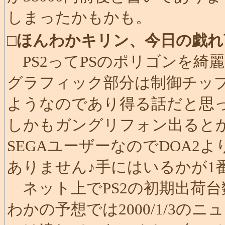
しまったかもかも。
□
ほんわかキリン、今日の戯れ
PS2ってPSのポリゴンを綺
グラフィック部分は制御チッ
ようなのであり得る話だと思
しかもガングリフォン出ると
SEGAユーザーなのでDOA2
ありません♪手にはいるかが1
ネット上でPS2の初期出荷
わかの予想では2000/1/3の