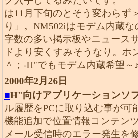
グ入手してるみたいです。 ほ
は11月下旬のとそう変わらず
り」。NM502iはモデム内
字数の多い掲示板やニュースサ
ドより安くすみそうなり。ホン
＾；-H"でもモデム内蔵希望～
2000年2月26日
■
H"向けアプリケーションソフトが
ル履歴をPCに取り込む事が可能(KX-
機能追加で位置情報コンテンツ
メール受信時のエラー発生を