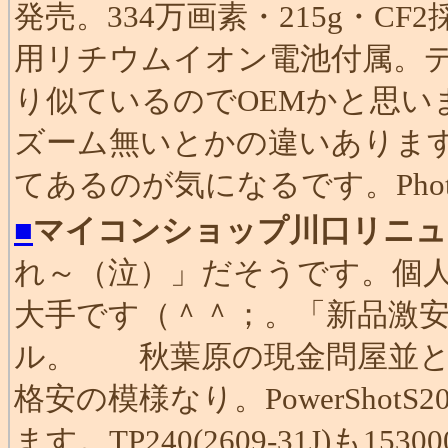
発売。334万画素・215g・C
用リチウムイオン電池付属。デザ
り似ているのでOEMかと思い
ズーム無いとかの違いありま
てあるのが気になるです。Phot
■
マイコンショップ川口リニュ
れ～（泣）」だそうです。個
大手です（＾＾；。「新品激安
ル。 秋葉原の現金問屋並と
格安の模様なり。PowerShot
ます。TP240(2609-31J)も15