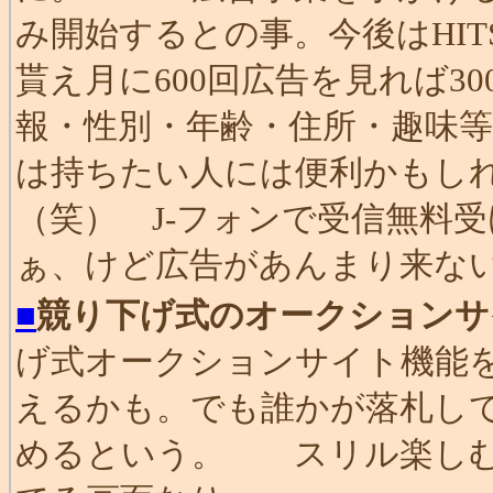
み開始するとの事。今後はHITS
貰え月に600回広告を見れば3
報・性別・年齢・住所・趣味
は持ちたい人には便利かもし
（笑） J-フォンで受信無料
ぁ、けど広告があんまり来な
■
競り下げ式のオークションサイト
げ式オークションサイト機能
えるかも。でも誰かが落札し
めるという。 スリル楽しむ為