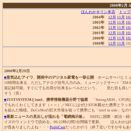
2000年2月
ほんわかキリン本店
トップ
2004年
12月
11月
10
2003年
12月
11月
10
2002年
12月
11月
10
2001年
12月
11月
10
2000年
12月
11月
10
1999年
12月
11月
10
2000年2月29日
■
意気込むアイワ、開発中のデジタル家電を一挙公開
ホームサーバとミュー
10時間出来る、ただしアナログ信号入力のみ。ミュージックサーバ「XM-H10
楽記録可能。すぐにでも出荷が出来るレベルだという。 見た目も良いです
そう（笑）
■
JUSTSYSTEMとintel、携帯情報機器分野で協業
「StrongARM」C
でもわくわくしてきます（＞＜）／NECにはぜひATOK載せた携帯とラッ
を組んだ模様。DoCoMoの巨大市場を狙って携帯にも「intel in side」
■
最新ニュースの見出しが流れる「電網掲示板」
ISIZEに国際・政治・
イズのウィンドウで読める。06-22時の間5分間隔で更新。 ほんわか
が昔ありましたよね・・・
PointCast
だったかのう（終了近いですが今もあ