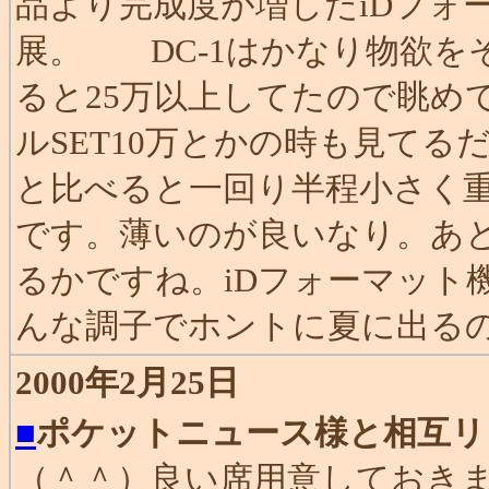
品より完成度が増したiDフォ
展。 DC-1はかなり物欲を
ると25万以上してたので眺めて
ルSET10万とかの時も見てるだけだ
と比べると一回り半程小さく重
です。薄いのが良いなり。あ
るかですね。iDフォーマット
んな調子でホントに夏に出る
2000年2月25日
■
ポケットニュース様と相互リ
（＾＾）良い席用意しておき