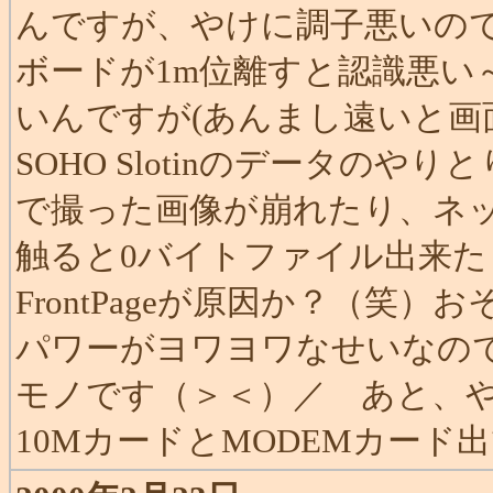
んですが、やけに調子悪いので
ボードが1m位離すと認識悪い
いんですが(あんまし遠いと画面
SOHO Slotinのデータの
で撮った画像が崩れたり、ネットワ
触ると0バイトファイル出来た
FrontPageが原因か？（笑）
パワーがヨワヨワなせいなの
モノです（＞＜）／ あと、や
10MカードとMODEMカード