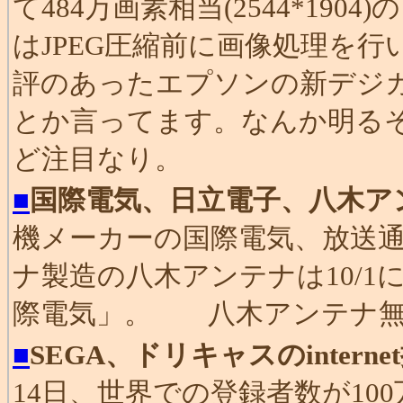
て484万画素相当(2544*190
はJPEG圧縮前に画像処理を
評のあったエプソンの新デジカメ登
とか言ってます。なんか明る
ど注目なり。
■
国際電気、日立電子、八木ア
機メーカーの国際電気、放送
ナ製造の八木アンテナは10/
際電気」。 八木アンテナ無
■
SEGA、ドリキャスのintern
14日、世界での登録者数が10