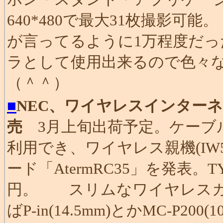
640*480で最大31枚撮影可
が言ってるように1万程度だっ
ラとして使用出来るので色々
（＾＾）
■
NEC、ワイヤレスインター
売
3月上旬出荷予定。ケーブ
利用でき、ワイヤレス親機(IW5
ード「AtermRC35」を発表。T
円。 スリムなワイヤレスカ
ばP-in(14.5mm)とかMC-P