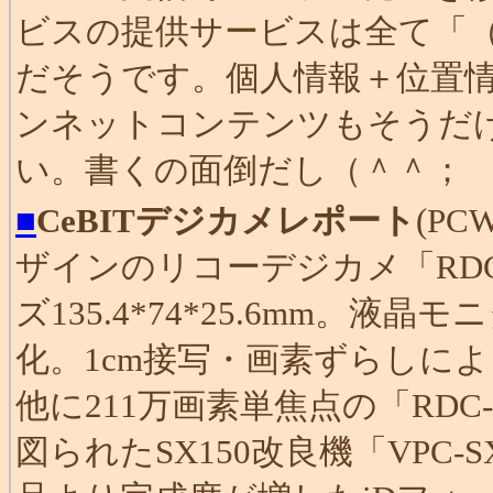
ビスの提供サービスは全て「
だそうです。個人情報＋位置
ンネットコンテンツもそうだ
い。書くの面倒だし（＾＾；
■
CeBITデジカメレポート
(P
ザインのリコーデジカメ「RDC
ズ135.4*74*25.6mm。
化。1cm接写・画素ずらしによ
他に211万画素単焦点の「RDC
図られたSX150改良機「VPC-SX