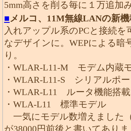
5mm高さを削る毎に１万追加
■
メルコ、11M無線LANの新
入れアップル系のPCと接続を
なデザインに。WEPによる暗
り。
・WLAR-L11-M モデム内蔵
・WLAR-L11-S シリアル
・WLAR-L11 ルータ機能搭
・WLA-L11 標準モデル
一気にモデル数増えました（￣
が38000円前後と書いてありま