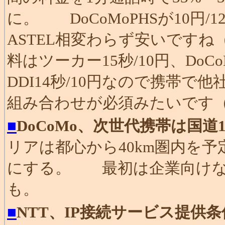
に。 DoCoMoPHSが10円/12
ASTEL相変わらず安いです
料はツーカー15秒/10円、DoCoMo
DDI14秒/10円なので携帯
組み合わせが必須みたいです
■
DoCoMo、次世代携帯は国道
リアは都心から40km圏内を
にする。 最初は企業向けな
も。
■
NTT、IP接続サービス提供