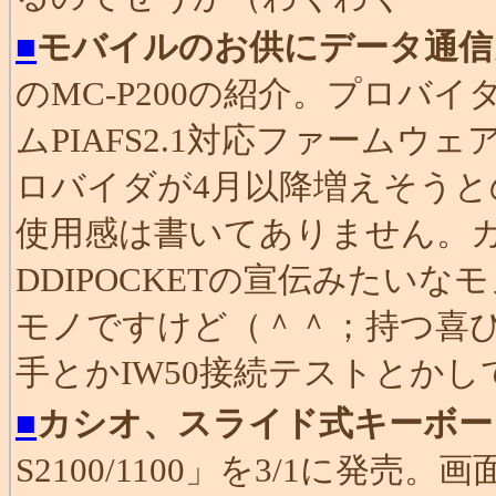
■
モバイルのお供にデータ通信
のMC-P200の紹介。プロバ
ムPIAFS2.1対応ファーム
ロバイダが4月以降増えそう
使用感は書いてありません。
DDIPOCKETの宣伝みたい
モノですけど（＾＾；持つ喜
手とかIW50接続テストとか
■
カシオ、スライド式キーボー
S2100/1100」を3/1に