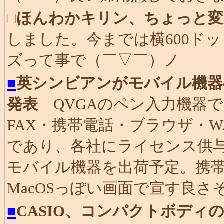
□
ほんわかキリン、ちょっと変
しました。今までは横600ド
ズって事で（￣▽￣）ノ
■
英シンビアンがモバイル機器
発表
QVGAのペン入力機器でス
FAX・携帯電話・ブラウザ・WAP機
であり、各社にライセンス供与を
モバイル機器を出荷予定。
MacOSっぽい画面で宣す良さ
■
CASIO、コンパクトボディ