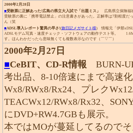
2000年2月28日
■
受験票に正解あった!広島の県立大入試で「出題ミス」
広島県立保険福祉
受験票の裏に「携帯電話禁止」の注意書きがあった。正解率は7割程度だ
ん（笑
■
ADSL導入レポート驚異の早さ!
(
旅日記メガサイト様
) 情報元「伊那x
ADSLモデム写真・速度チェック・ソフトウェアの動作テスト等。 1.6M
す。ほんわかだったら意味無くても複数表示なのです（￣▽￣）
2000年2月27日
■
CeBIT、CD-R情報
BURN-
考出品、8-10倍速にまで高速化。
Wx8/RWx8/Rx24、プレクWx12/
TEACWx12/RWx8/Rx32、SO
にDVD+RW4.7GBも展示
本ではMOが蔓延してるのでそ