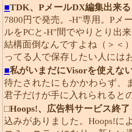
■
TDK、PメールDX編集出来
7800円で発売。-H"専用。
ルをPCと-H"間でやりとり
結構面倒なんですよね（＞＜）
ってる人で保存したい人には
■
私がいまだにVisorを使えな
待たされたにもかかわらず、
君子だけが手に入れられると
□
Hoops!、広告料サービス終了
込みがありました。Hoops!