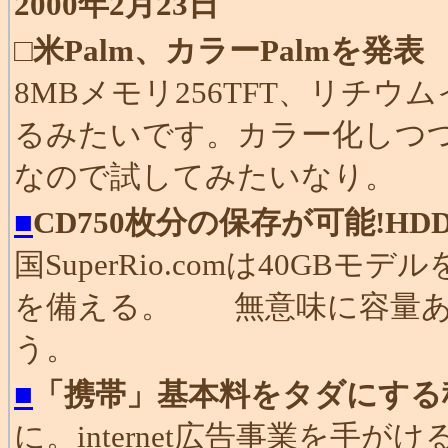
2000年2月23日
□
米Palm、カラーPalmを発表
「
8MBメモリ256TFT、リ
るみたいです。カラー化しつ
なので試してみたいなり。
■
CD750枚分の保存が可能!HDD
国SuperRio.comは40GB
を備える。 無意味に容量あ
う。
■
「携帯」基本料をタダにする
に。internet広告事業を手