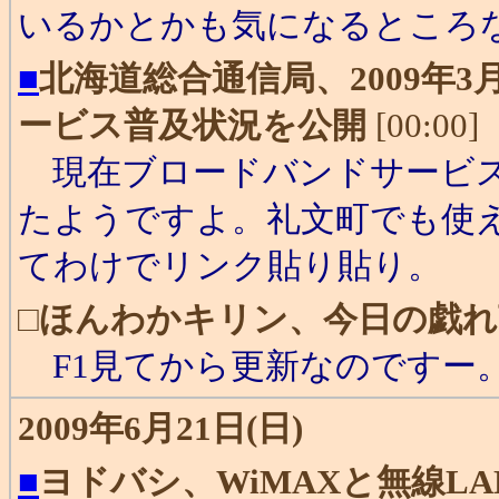
いるかとかも気になるところ
■
北海道総合通信局、2009年
ービス普及状況を公開
[00:00]
現在ブロードバンドサービス
たようですよ。礼文町でも使
てわけでリンク貼り貼り。
□
ほんわかキリン、今日の戯れ
F1見てから更新なのですー
2009年6月21日(日)
■
ヨドバシ、WiMAXと無線L