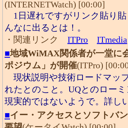
(INTERNETWatch) [00:00]
1日遅れですがリンク貼り貼
んなに出るとは！。
・関連リンク
ITPro
ITmedia
■
地域WiMAX関係者が一堂に
ポジウム」が開催
(ITPro) [00:0
現状説明や技術ロードマップ
れたとのこと。UQとのロー
現実的ではないようで。詳し
■
イー・アクセスとソフトバンク
要望
(ケータイWatch) [00:00]