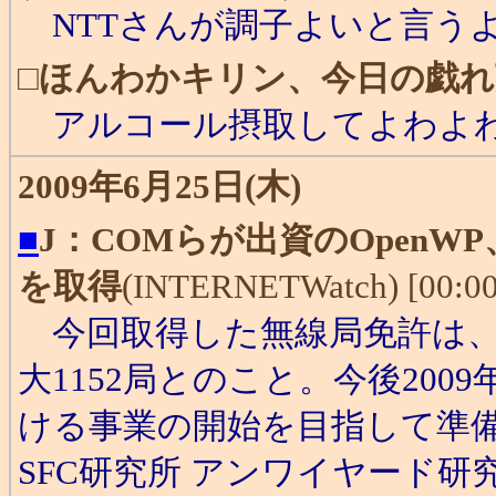
NTTさんが調子よいと言う
□
ほんわかキリン、今日の戯れ
アルコール摂取してよわよわ
2009年6月25日(木)
■
J：COMらが出資のOpenW
を取得
(INTERNETWatch) [00:00
今回取得した無線局免許は、基
大1152局とのこと。今後20
ける事業の開始を目指して準
SFC研究所 アンワイヤード