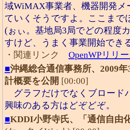
域WiMAX事業者、機器開発
ていくそうですよ。ここまでほ
(ぉぃ。基地局3局でどの程度
すけど、うまく事業開始できる
・関連リンク
OpenWPリリ
■
沖縄総合通信事務所、2009
計概要を公開
[00:00]
グラフだけでなくブロードバ
興味のある方はどぞどぞ。
■
KDDI小野寺氏、「通信自