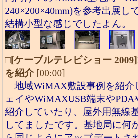
240×200×40mm)を参考
結構小型な感じでしたよん。
□
[ケーブルテレビショー 2009
を紹介
[00:00]
地域WiMAX敷設事例を紹介して
ェイやWiMAXUSB端末やPD
紹介していたり、屋外用無線基
してましたです。基地局に何
ら同じようにアップデートさ