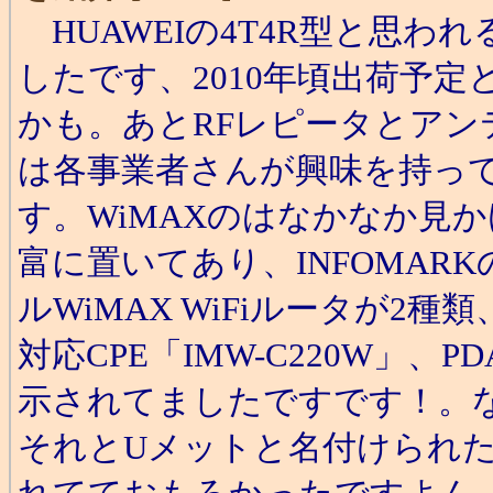
HUAWEIの4T4R型と思わ
したです、2010年頃出荷予
かも。あとRFレピータとア
は各事業者さんが興味を持っ
す。WiMAXのはなかなか見
富に置いてあり、INFOMAR
ルWiMAX WiFiルータが2
対応CPE「IMW-C220W」、
示されてましたですです！。
それとUメットと名付けられ