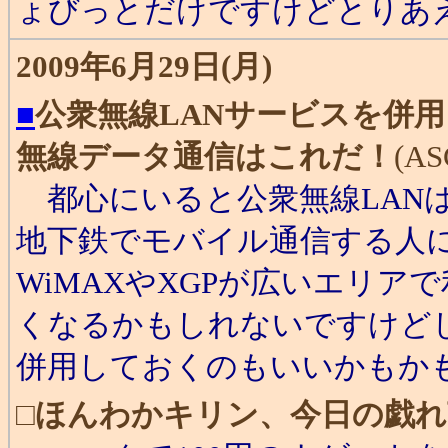
ょびっとだけですけどとりあ
2009年6月29日(月)
■
公衆無線LANサービスを併
無線データ通信はこれだ！
(ASC
都心にいると公衆無線LAN
地下鉄でモバイル通信する人
WiMAXやXGPが広いエリ
くなるかもしれないですけど
併用しておくのもいいかもか
□
ほんわかキリン、今日の戯れ