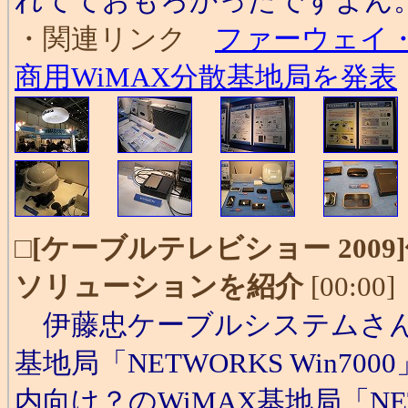
れてておもろかったですよん
・関連リンク
ファーウェイ・
商用WiMAX分散基地局を発表
□
[ケーブルテレビショー 200
ソリューションを紹介
[00:00]
伊藤忠ケーブルシステムさん
基地局「NETWORKS Win7000」
内向け？のWiMAX基地局「NETWO