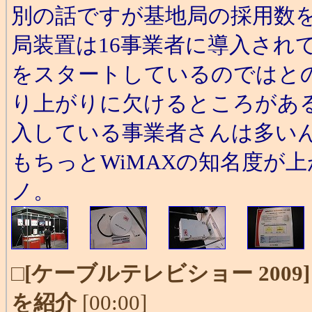
別の話ですが基地局の採用数を
局装置は16事業者に導入され
をスタートしているのではとの
り上がりに欠けるところがあ
入している事業者さんは多い
もちっとWiMAXの知名度が上
ノ。
□
[ケーブルテレビショー 200
を紹介
[00:00]