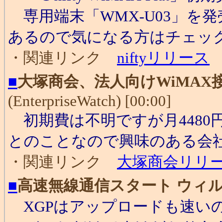
専用端末「WMX-U03」を
あるので気になる方はチェッ
・関連リンク
niftyリリース
■
大塚商会、法人向けWiMA
(EnterpriseWatch) [00:00]
初期費は不明ですが月4480円
とのことなので興味のある会
・関連リンク
大塚商会リリ
■
高速無線通信スタート ウィ
XGPはアップロードも速い