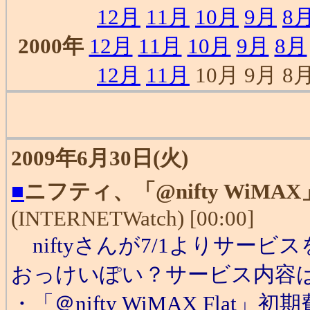
12月
11月
10月
9月
8
2000年
12月
11月
10月
9月
8月
12月
11月
10月 9月 8月
2009年6月30日(火)
■
ニフティ、「@nifty WiM
(INTERNETWatch) [00:00]
niftyさんが7/1よりサー
おっけいぽい？サービス内容
・「＠nifty WiMAX Flat」初