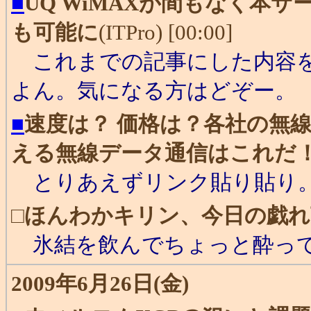
■
UQ WiMAXが間もなく本
も可能に
(ITPro) [00:00]
これまでの記事にした内容を
よん。気になる方はどぞー。
■
速度は？ 価格は？各社の無
える無線データ通信はこれだ
とりあえずリンク貼り貼り
□
ほんわかキリン、今日の戯れ
氷結を飲んでちょっと酔っ
2009年6月26日(金)