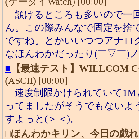
(ケータイWatch) [00:00]
頷けるところも多いので一回
ん。この際みんなで固定を捨
ですね。とかいいつつアナロ
なほんわかだったり(￣▽￣)
■
【最速テスト】WILLCOM 
(ASCII) [00:00]
速度制限かけられていて1M
ってましたがそうでもないよ
すよっと(＞＜)。
□
ほんわかキリン、今日の戯れ