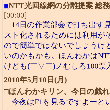
■
NTT光回線網の分離提案 総
[00:00]
14日の作業部会で打ち出す
スト化されるためには利用が
ので簡単ではないでしょうけ
いのかもかも。ほんわかはNT
けども(￣▽￣)ノむしろ100
2010年5月10日(月)
□
ほんわかキリン、今日の戯れ
今夜はF1を見るですよーと