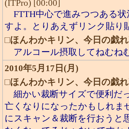
(ITPro) [00:00]
FTTH中心で進みつつある
すよ。とりあえずリンク貼り
□
ほんわかキリン、今日の戯れ
アルコール摂取してねむね
2010年5月17日(月)
□
ほんわかキリン、今日の戯れ
細かい裁断サイズで便利だっ
亡くなりになったかもしれま
にスキャン＆裁断を行おうと