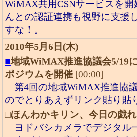
WiMAX共用CSNサービスを
んとの認証連携も視野に支援
すな！。
2010年5月6日(木)
■
地域WiMAX推進協議会5/1
ポジウムを開催
[00:00]
第4回の地域WiMAX推進協
のでとりあえずリンク貼り貼
□
ほんわかキリン、今日の戯れ
ヨドバシカメラでデジタル一