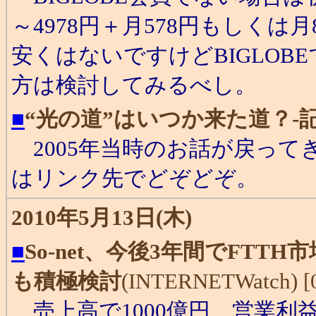
～4978円＋月578円もしく
安くはないですけどBIGLO
方は検討してみるべし。
■
“光の道”はいつか来た道？-
2005年当時のお話が戻って
はリンク先でどぞどぞ。
2010年5月13日(木)
■
So-net、今後3年間でFTT
も積極検討
(INTERNETWatch) [0
売上高で1000億円、営業利