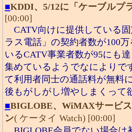
■
KDDI、5/12に「ケーブル
[00:00]
CATV向けに提供している
ラス電話」の契約者数が100
いるCATV事業者数が95に
集めているようでなによりです
て利用者同士の通話料が無料
後もがしがし増やしまくって欲
■
BIGLOBE、WiMAXサ
ン
( ケータイ Watch) [00:00]
BIGLOBE会員でない場合は初