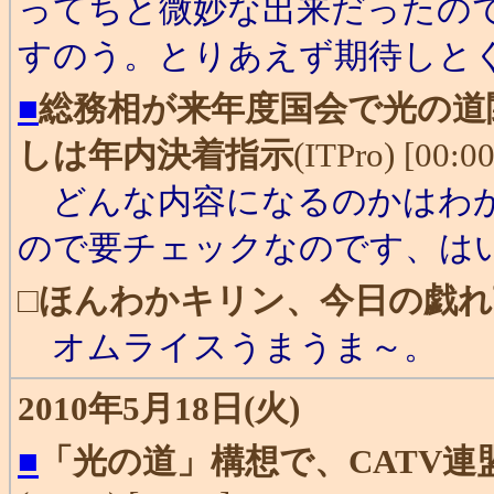
ってちと微妙な出来だったの
すのう。とりあえず期待しと
■
総務相が来年度国会で光の道
しは年内決着指示
(ITPro) [00:00
どんな内容になるのかはわか
ので要チェックなのです、は
□
ほんわかキリン、今日の戯れ
オムライスうまうま～。
2010年5月18日(火)
■
「光の道」構想で、CATV