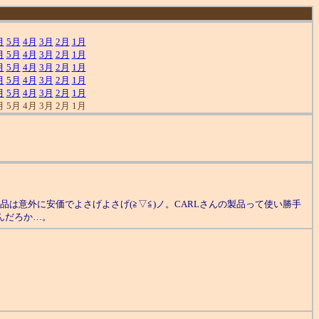
月
5月
4月
3月
2月
1月
月
5月
4月
3月
2月
1月
月
5月
4月
3月
2月
1月
月
5月
4月
3月
2月
1月
月
5月
4月
3月
2月
1月
月 5月 4月 3月 2月 1月
意外に安価でよさげよさげ(≧▽≦)ノ。CARLさんの製品って使い勝手
んだろか…。