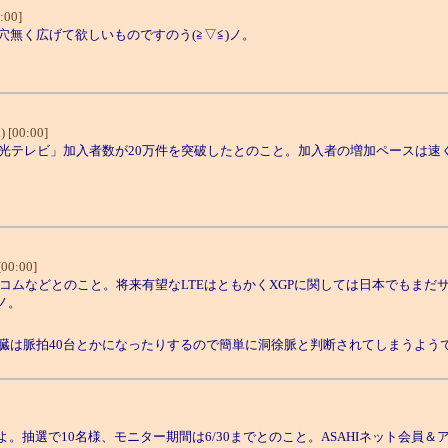
:00]
無く広げて欲しいものですのう(≧▽≦)ノ。
 [00:00]
 eo光テレビ」加入者数が20万件を突破したとのこと。加入者の増加ペース
[00:00]
ウィルコムなどとのこと。将来有望なLTEはともかくXGPに関しては日本でも
ノ。
は脈拍40台とかになったりするので簡単に洞徐脈と判断されてしまうよう
。抽選で10名様、モニター期間は6/30までとのこと。ASAHIネット会