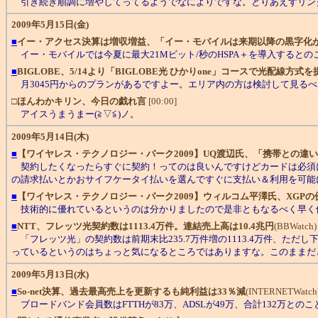
引き続き順調に増やしてってるようでなによりですな。とりあえずリン
2009年5月15日(金)
■
イー・アクセス決算は増収増益、「イー・モバイルは来期以降の黒字化
イー・モバイルでは今夏に最大21Mビット/秒のHSPA＋を導入すると
■
BIGLOBE、5/14より「BIGLOBE光 ひかりone」コースで光配線方式
月3045円からのプランがあるですよー。エリア内の方は検討して見るべ
□
ほんわかキリン、今日の戯れ言
[00:00]
アイスうまうまー(≧▽≦)ノ。
2009年5月14日(木)
■
【ワイヤレス・テクノロジー・パーク2009】UQ渡辺氏、「携帯との違いは
契約したくなったらすぐに契約！ってのは良いんですけどカードは必須にな
の請求払いとかおサイフケータイ払いを選んですぐに支払い＆利用を可能
■
【ワイヤレス・テクノロジー・パーク2009】ウィルコム平澤氏、XGP
技術的に優れているというのは分かりましたので是非ともなるべく早く使
■
NTT、フレッツ光契約数は1113.4万件。連結売上高は10.4兆円
(BBWatch) 
「フレッツ光」の契約数は前期末比235.7万件増の1113.4万件、ただ
っているというのはちょっと気になるところではありますな。このままだ
2009年5月13日(水)
■
So-net決算、過去最高売上を更新するも純利益は33％減
(INTERNETWatch)
ブロードバンド会員数はFTTHが83万、ADSLが49万、合計132万との