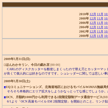
2010年
12月
11月
1
2008年
12月
11月
1
2006年
12月
11月
1
2004年
12月
11月
1
2002年
12月
11月
1
2000年
12月
11月
1
2009年5月31日(日)
□
ほんわかキリン、今日の戯れ言
[00:00]
CARLのディスクカッターを酷使しまくったので替え刃とカッターマット
が良くて個人的には好きなのですです。シュレッダーに関しては悲しい事
2009年5月30日(土)
■
UQコミュニケーションズ、北海道地区におけるモバイルWiMAX無線局
そろそろ本格的にエリア拡大をしようかなっとってな感じでしょうか。が
■
OCN、月額約1000円から利用できる2段階定額制データ通信サービス
(BB
6/1より「OCN 高速モバイル EM 2段階定額」を開始とのこと。リンク