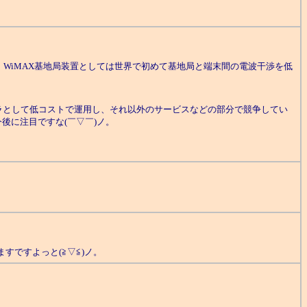
し、WiMAX基地局装置としては世界で初めて基地局と端末間の電波干渉を低
として低コストで運用し、それ以外のサービスなどの部分で競争してい
後に注目ですな(￣▽￣)ノ。
ですよっと(≧▽≦)ノ。