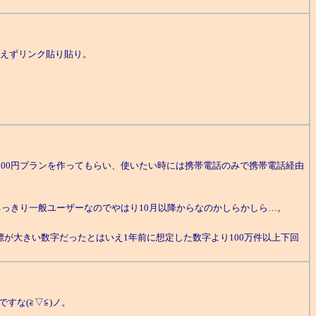
あえずリンク貼り貼り。
500円プランを作ってもらい、使いたい時には携帯電話のみで携帯電話経由
っきり一般ユーザーなのでやはり10月以降からなのかしらかしら…。
目標が大きい数字だったとはいえ1年前に想定した数字より100万件以上下回
すな(≧▽≦)ノ。