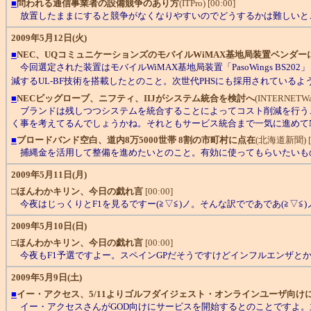
■
問われる通信事業者の設備競争のあり方
(ITPro) [00:00]
放置したままにすると競争がなくなりやすいのでどうするかは難しいと
2009年5月12日(火)
■
NEC、UQコミュニケーションズのモバイルWiMAX基地局装置ベンダー
今回選定された装置はモバイルWiMAX基地局装置「PasoWings B
減するUL-BF技術を搭載したとのこと。次世代PHSにも採用されているよ
■
NECビッグローブ、ニフティ、IIJがシステム統合を検討へ
(INTERNETWat
ブランドは残しつつシステムを統合することによってコスト削減を行う
く事を考えてるんでしょうかね。それともサービス統合まで一気に進めてN
■
ブロードバンド空白、道内8万5000世帯 8割の市町村に点在
(北海道新聞) [0
捕縄金を活用して整備を進めたいとのこと。有効に使ってもらいたいも
2009年5月11日(月)
□
ほんわかキリン、今日の戯れ言
[00:00]
今夜はじっくりとF1を見るですー(≧▽≦)ノ。そんな訳でであであ(≧▽≦)
2009年5月10日(日)
□
ほんわかキリン、今日の戯れ言
[00:00]
今夜もF1予選ですよー。スペインGPだそうですけどインフルエンザとか
2009年5月9日(土)
■
イー・アクセス、5/11よりゴルフダイジェスト・オンラインユーザ向けに
イー・アクセスさんがGOD向けにサービスを開始するとのことですよ。