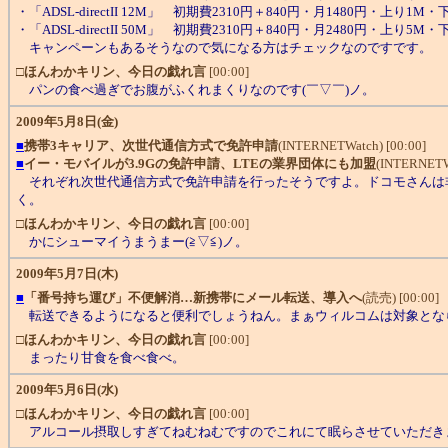
・「ADSL-directII 12M」 初期費2310円＋840円・月1480円・上り1M・
・「ADSL-directII 50M」 初期費2310円＋840円・月2480円・上り5M・
キャンペーンもあるそうなので気になる方はチェックなのですです。
□
ほんわかキリン、今日の戯れ言
[00:00]
パンの食べ過ぎでお腹がふくれまくりなのです(￣▽￣)ノ。
2009年5月8日(金)
■
携帯3キャリア、次世代通信方式で免許申請
(INTERNETWatch) [00:00]
■
イー・モバイルが3.9Gの免許申請、LTEの業界団体にも加盟
(INTERNETWa
それぞれ次世代通信方式で免許申請を行ったそうですよ。ドコモさんは非公開、
く。
□
ほんわかキリン、今日の戯れ言
[00:00]
かにシューマイうまうまー(≧▽≦)ノ。
2009年5月7日(木)
■
「番号持ち運び」不便解消…新携帯にメール転送、導入へ
(読売) [00:00]
転送できるようになると便利でしょうねん。まぁウィルコムは対象となら
□
ほんわかキリン、今日の戯れ言
[00:00]
まったり甘食を食べ食べ。
2009年5月6日(水)
□
ほんわかキリン、今日の戯れ言
[00:00]
アルコール摂取しすぎてねむねむですのでこれにて眠らさせていただきま