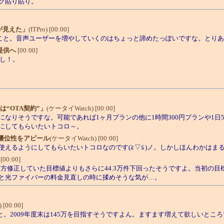
ク貼り貼り。
が見えた」
(ITPro) [00:00]
のこと。音声ユーザーを増やしていくのはちょっと諦めたっぽいですな。とり
を提供へ
[00:00]
し！。
“OTA契約”」
(ケータイWatch) [00:00]
りそうですな。可能であれば1ヶ月プランの他に1時間300円プランや1日
にしてもらいたいトコロ～。
の優位性をアピール
(ケータイWatch) [00:00]
えるようにしてもらいたいトコロなのです(≧▽≦)ノ。しかしほんわかはまる
[00:00]
し下方修正していた目標値よりもさらに44.3万件下回ったそうですよ。当初の
と光ファイバーの料金見直しの時に揉めそうな気が…。
 [00:00]
こと。2009年度末は145万を目指すそうですよん。ますます増えて欲しいところで