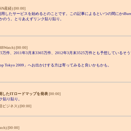
SN産経) [00:00]
利用したサービスを始めるとのことです。この記事によるといつの間にかiBur
かのう。とりあえずリンク貼り貼り。
BBWatch) [00:00]
末3205万件、2011年3月末3365万件、2012年3月末3525万件とも予想
terop Tokyo 2009」へお出かけする方は寄ってみると良いかもかも。
測したITロードマップを発表
[00:00]
ク貼り貼り。
経ビジネス) [00:00]
ch) [00:00]