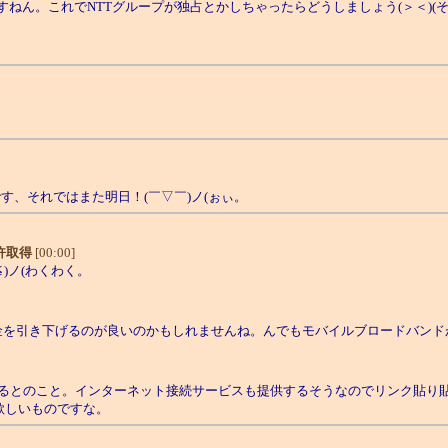
ねん。これでNTTグループが独占とかしちゃったらどうしましょう(＞＜)(
。
す、それではまた明日！(￣▽￣)ノ(ぉぃ。
許取得
[00:00]
)ノ(わくわく。
金を引き下げるのが良いのかもしれませんね。んでもモバイルブロードバンド
こと。インターネット接続サービスも提供するそうなのでリンク貼り貼り。ちな
欲しいものですな。