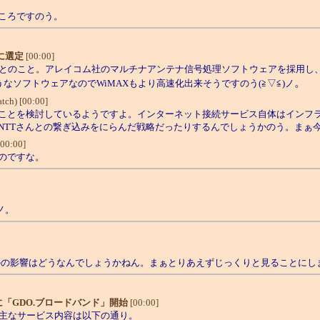
ころですのう。
に選定
[00:00]
S202」とのこと。アレイコム社のマルチナアンテナ信号処理ソフトウェアを採用
。
うなソフトウェアなのでWiMAXもより高速化出来そうですのう(≧▽≦)ノ
ch) [00:00]
ことを検討しているようですよ。インターネット接続サービス自体はインフラ
TTさんとの繋ぎ込みをにらんだ戦略だったりするんでしょうかのう。まぁ今
0:00]
のですな。
ノ。
の影響はどうなんでしょうかねん。まぁとりあえずじっくりと見ることにします
「GDO.ブロードバンド」開始
[00:00]
主なサービス内容は以下の通り。