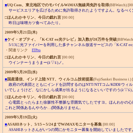
■
UQ Com、東北地区でのモバイルWiMAX無線局免許を取得
(BBWatch) [00
サービスエリアを広げるために免許取得されたようですよん。なるべく穴
□
ほんわかキリン、今日の戯れ言
[00:00]
昨日は味噌カツ食べてみたり。
2009年5月21日(木)
■
ケイ・オプティ、「K-CAT eo光テレビ」加入数が20万件を突破
(BBWatch)
5/13に光ファイバーを利用した多チャンネル放送サービスの「K-CAT
・関連リンク
ITPro
□
ほんわかキリン、今日の戯れ言
[00:00]
ウインナーうまうまー(≧▽≦)ノ。
2009年5月20日(水)
■
国産通信、インド上陸 NTT、ウィルコム技術提案
(FujiSankei Business i.) 
政府の代表団とともにインドを訪問するのはNTT/NTTコム/KDDI/
いでしょうけど、なにかしら成果が出るようになるといいですのう(≧▽≦)
□
ほんわかキリン、今日の戯れ言
[00:00]
心電図とったらまた徐脈性不整脈な雰囲気でしたですヨ。ほんわかの心臓
これと関係あるんやろか…(関係ありません。
2009年5月19日(火)
■
ASAHIネット、5/15～5/24までWiMAXモニターを募集
[00:00]
ASAHIネットさんがいつの間にかモニター募集を開始していましたですよ