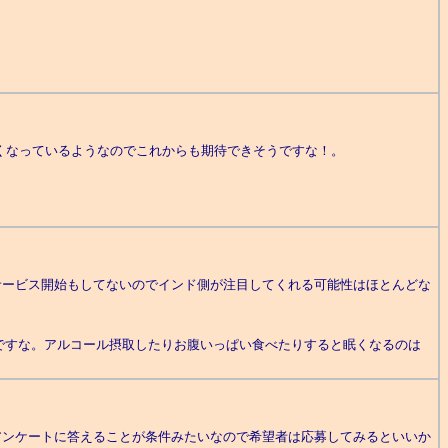
は速くなっているようなのでこれからも期待できそうですな！。
まだサービス開始もしてないのでインド側が注目してくれる可能性はほとんどな
ですな。アルコール摂取したりお腹いっぱい食べたりすると眠くなるのは
員＆アンケートに答えることが条件みたいなので希望者は応募してみるといいか