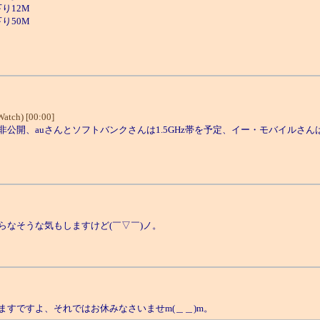
下り12M
下り50M
tch) [00:00]
auさんとソフトバンクさんは1.5GHz帯を予定、イー・モバイルさんは1.
なそうな気もしますけど(￣▽￣)ノ。
すですよ、それではお休みなさいませm(＿＿)m。