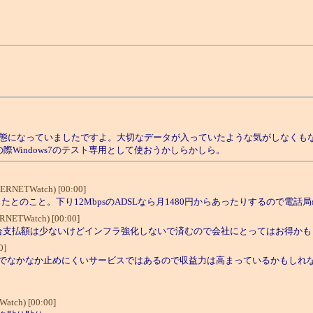
態になっていましたですよ。大切なデータが入っていたような気がしなくも
Windows7のテスト専用として使おうかしらかしら。
TERNETWatch) [00:00]
なったとのこと。下り12MbpsのADSLなら月1480円からあったりするので
RNETWatch) [00:00]
合支払額は少ないけどインフラ強化しないで済むので会社にとってはお得かも
0]
なかなか止めにくいサービスではあるので収益力は高まっているかもしれない
Watch) [00:00]