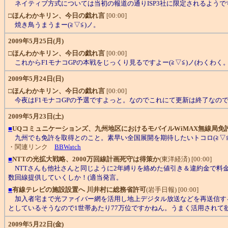
ネイティブ方式については当初の報道の通りISP3社に限定されるようです
□
ほんわかキリン、今日の戯れ言
[00:00]
焼き鳥うまうまー(≧▽≦)ノ。
2009年5月25日(月)
□
ほんわかキリン、今日の戯れ言
[00:00]
これからF1モナコGPの本戦をじっくり見るですよー(≧▽≦)ノ(わくわく
2009年5月24日(日)
□
ほんわかキリン、今日の戯れ言
[00:00]
今夜はF1モナコGPの予選ですよっと。なのでこれにて更新は終了なので
2009年5月23日(土)
■
UQコミュニケーションズ、九州地区におけるモバイルWiMAX無線局免
九州でも免許を取得とのこと。素早い全国展開を期待したいトコロ(≧▽≦
・関連リンク
BBWatch
■
NTTの光拡大戦略、2000万回線計画死守は得策か
(東洋経済) [00:00]
NTTさんも他社さんと同じように2年縛りを絡めた値引き＆違約金で料
数回線提供していくしか！(適当発言。
■
有線テレビの施設設置へ 川井村に総務省許可
(岩手日報) [00:00]
加入者宅まで光ファイバー網を活用し地上デジタル放送などを再送信するとの
としているそうなので1世帯あたり77万位ですかねん。うまく活用されて
2009年5月22日(金)