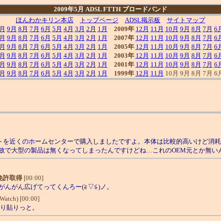
2009年5月 ADSL FTTH ブロードバンド
ほんわかキリン本店
トップページ
ADSL掲示板
サイトマップ
0月
9月
8月
7月
6月
5月
4月
3月
2月
1月
2009年
12月
11月
10月
9月
8月
7月
6
0月
9月
8月
7月
6月
5月
4月
3月
2月
1月
2007年
12月
11月
10月
9月
8月
7月
6
0月
9月
8月
7月
6月
5月
4月
3月
2月
1月
2005年
12月
11月
10月
9月
8月
7月
6
0月
9月
8月
7月
6月
5月
4月
3月
2月
1月
2003年
12月
11月
10月
9月
8月
7月
6
0月
9月
8月
7月
6月
5月
4月
3月
2月
1月
2001年
12月
11月
10月
9月
8月
7月
6
0月
9月
8月
7月
6月
5月
4月
3月
2月
1月
1999年
12月
11月
10月 9月 8月 7月 6
を近くのホームセンターで購入しましたですよ。本体は比較的高いけど消耗品は
故で大型の製品は無くなってしまったんですけどね…これのOEM元とか無い
免許取得
[00:00]
んがん広げてってくんろー(≧▽≦)ノ。
Watch) [00:00]
貼り貼りっと。