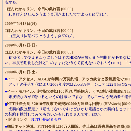
もかも。
□
ほんわかキリン、今日の戯れ言
[00:00]
わさびえびせんをうまうま頂きましたですよっと(≧▽≦)ノ。
2009年5月18日(月)
□
ほんわかキリン、今日の戯れ言
[00:00]
白玉入り抹茶パフェうまうま(≧▽≦)ノ。
2009年5月17日(日)
□
ほんわかキリン、今日の戯れ言
[00:00]
初期化して使えるようにしたはずのHDDが何故かまた初期化が必要な状
い。再度初期化したけどこのままだと怖くて使えないですのう(＞＜)。この際
2009年5月16日(土)
■
イー・アクセス、ADSLが年間72万契約増、アッカ統合と景気悪化で
(IN
アッカの子会社化により2008年度末は255.8万件、シェアは22.9％に
■
イー・モバイル、純増の5割は100円PC同時購入、うち1割が未接続
(INTE
未接続な方が1割いるというのは凄いですな…でもこーゆう契約者の場
■
NTT社長会見「2010年度末で光契約2000万達成は困難」
(BBWatch) [00:0
光契約数は想定より増えてないですけどひかり電話とかの契約もセットで
の契約も検討してみても良いかもしれませんです、はい。
・関連リンク
NTT社長記者会見
■
朝日ネット決算、FTTH会員は20万人間近。売上高は過去最高を達成
(BB