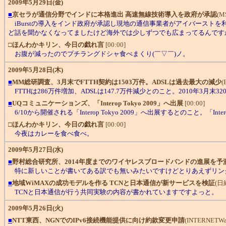
2009年5月29日(金)
■
京セラが通信分野でインドに本格進出 高速無線技術導入を政府が承認
(M
iBurstの導入をインド政府が承認し現地の通信事業者がアイバーストを
ど話を聞かなくなってましたけど海外では少しずつでも広まってるんです
□
ほんわかキリン、今日の戯れ言
[00:00]
お腹が減ったのでプチラングドシャ食べまくり(￣▽￣)ノ。
2009年5月28日(木)
■
MM総研調査、3月末でFTTH契約は1503万件。ADSLは過去最大の減少
(
FTTHは286万件増加、ADSLは147.7万件減少とのこと。2010年3月
■
UQコミュニケーションズ、「Interop Tokyo 2009」へ出展
[00:00]
6/10から開催される「Interop Tokyo 2009」へ出展するとのこと。「In
□
ほんわかキリン、今日の戯れ言
[00:00]
今夜はカレーを食べ食べ。
2009年5月27日(水)
■
野村総合研究所、2014年度までのワイヤレスブロードバンドの進展を予
特に新しいことが書いてある訳でも無いみたいですけどとりあえずリン
■
地域WiMAXの成功モデルを作る TCNと日本通信が新サービスを検証
(日
TCNと日本通信が行う共同実験の内容が書かれていますですよっと。
2009年5月26日(火)
■
NTT東西、NGNでのIPv6接続機能提供に向け約款変更申請
(INTERNETWat