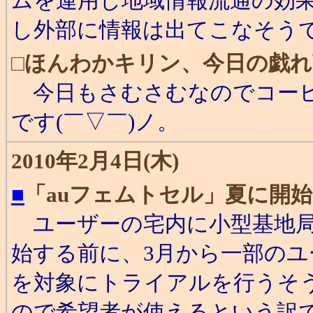
ムを運用し地域情報流通の効
し外部に情報は出てこなそう
□
ほんわかキリン、今日の戯れ
今日もさむさむなのでコーヒ
です(￣▽￣)ノ。
2010年2月4日(木)
■
「auフェムトセル」夏に開始
ユーザーの宅内に小型基地局
始する前に、3月から一部のユー
を対象にトライアルを行うそう
ので希望者が使えるという訳