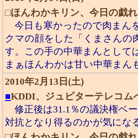
□
ほんわかキリン、今日の戯れ
今日も寒かったので肉まんを
クマの顔をした「くまさんの
す。この手の中華まんとして
まぁほんわかは甘い中華まんも
2010年2月13日(土)
■
KDDI、ジュピターテレコ
修正後は31.1％の議決権ベ
対抗となり得るのかが気にな
□
ほんわかキリン、今日の戯れ