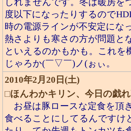
しれませんです。冬は暖房を
度以下になったりするのでHD
時の電源ラインが不安定になっ
熱さよりも寒さの方が問題と
といえるのかもかも。これを機
じゃろか(￣▽￣)ノ(ぉぃ。
2010年2月20日(土)
□
ほんわかキリン、今日の戯れ
お昼は豚ロースな定食を頂き
食べることにしてるんですけ
たり。てか先週もトンカツを