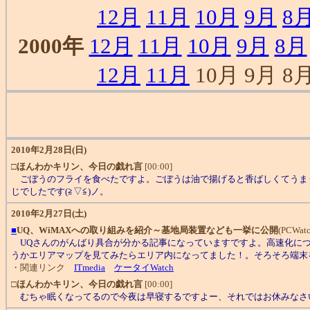
12月
11月
10月
9月
8
2000年
12月
11月
10月
9月
8月
12月
11月
10月 9月 8月
2010年2月28日(日)
□
ほんわかキリン、今日の戯れ言
[00:00]
ごぼうのフライを食べたですよ。ごぼうは油で揚げると香ばしくてうまう
じでしたです(≧▽≦)ノ。
2010年2月27日(土)
■
UQ、WiMAXへの取り組みを紹介～基地局装置なども一挙に公開
(PCWatc
UQさんのがんばり具合が分かる記事になっていますですよ。高速化につ
うかエリアマップを見てみたらエリア内になってました！。そろそろ端末を
・関連リンク
ITmedia
ケータイWatch
□
ほんわかキリン、今日の戯れ言
[00:00]
むちゃ眠くなってるので今夜は早寝するですよー、それではお休みなさい