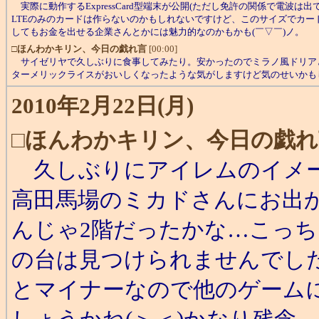
実際に動作するExpressCard型端末が公開(ただし免許の関係で電波は
LTEのみのカードは作らないのかもしれないですけど、このサイズでカー
してもお金を出せる企業さんとかには魅力的なのかもかも(￣▽￣)ノ。
□
ほんわかキリン、今日の戯れ言
[00:00]
サイゼリヤで久しぶりに食事してみたり。安かったのでミラノ風ドリア
ターメリックライスがおいしくなったような気がしますけど気のせいかもし
2010年2月22日(月)
□
ほんわかキリン、今日の戯れ
久しぶりにアイレムのイメー
高田馬場のミカドさんにお出
んじゃ2階だったかな…こっ
の台は見つけられませんでし
とマイナーなので他のゲーム