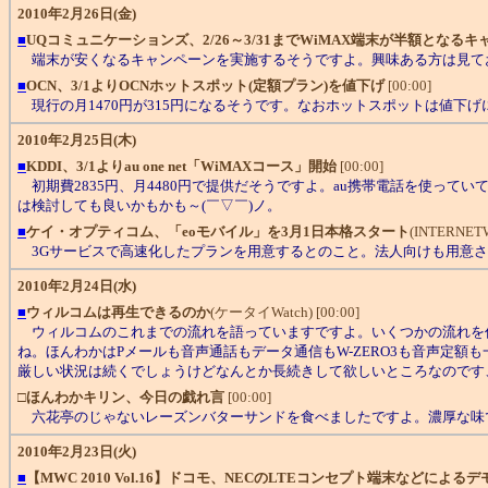
2010年2月26日(金)
■
UQコミュニケーションズ、2/26～3/31までWiMAX端末が半額となる
端末が安くなるキャンペーンを実施するそうですよ。興味ある方は見て
■
OCN、3/1よりOCNホットスポット(定額プラン)を値下げ
[00:00]
現行の月1470円が315円になるそうです。なおホットスポットは値下
2010年2月25日(木)
■
KDDI、3/1よりau one net「WiMAXコース」開始
[00:00]
初期費2835円、月4480円で提供だそうですよ。au携帯電話を使っていて
は検討しても良いかもかも～(￣▽￣)ノ。
■
ケイ・オプティコム、「eoモバイル」を3月1日本格スタート
(INTERNETWa
3Gサービスで高速化したプランを用意するとのこと。法人向けも用意さ
2010年2月24日(水)
■
ウィルコムは再生できるのか
(ケータイWatch) [00:00]
ウィルコムのこれまでの流れを語っていますですよ。いくつかの流れを
ね。ほんわかはPメールも音声通話もデータ通信もW-ZERO3も音声定
厳しい状況は続くでしょうけどなんとか長続きして欲しいところなのです
□
ほんわかキリン、今日の戯れ言
[00:00]
六花亭のじゃないレーズンバターサンドを食べましたですよ。濃厚な味で
2010年2月23日(火)
■
【MWC 2010 Vol.16】ドコモ、NECのLTEコンセプト端末などによる