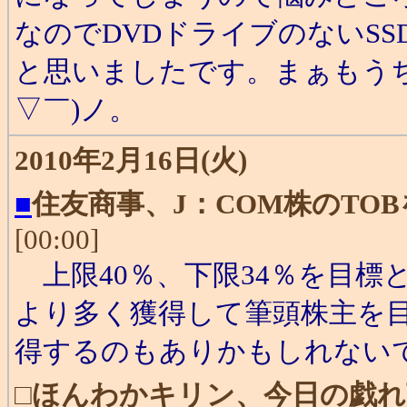
なのでDVDドライブのないS
と思いましたです。まぁもう
▽￣)ノ。
2010年2月16日(火)
■
住友商事、J：COM株のTO
[00:00]
上限40％、下限34％を目標
より多く獲得して筆頭株主を
得するのもありかもしれない
□
ほんわかキリン、今日の戯れ