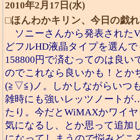
2010年2月17日(水)
□
ほんわかキリン、今日の戯れ
ソニーさんから発表されたVA
どフルHD液晶タイプを選ん
158800円で済むってのは良
のでこれなら良いかも！とか
(≧▽≦)ノ。しかしながらい
雑時にも強いレッツノートが
たり。今だとWiMAXかワイヤ
気になるし、とか思って追加
になってしまうので悩みどこ