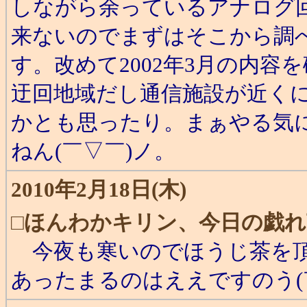
しながら余っているアナログ
来ないのでまずはそこから調
す。改めて2002年3月の内
迂回地域だし通信施設が近く
かとも思ったり。まぁやる気
ねん(￣▽￣)ノ。
2010年2月18日(木)
□
ほんわかキリン、今日の戯れ
今夜も寒いのでほうじ茶を頂
あったまるのはええですのう(