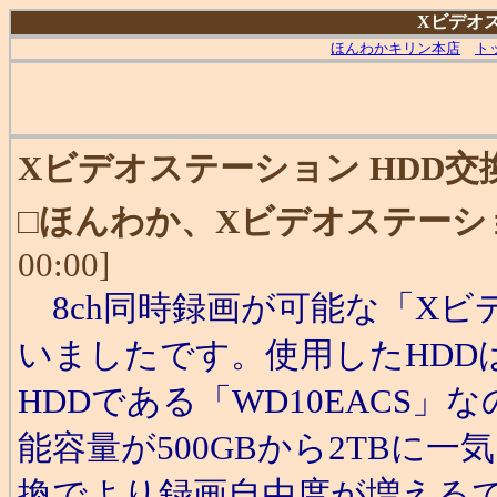
Xビデオス
ほんわかキリン本店
ト
Xビデオステーション HDD交
□
ほんわか、Xビデオステーシ
00:00]
8ch同時録画が可能な「Xビ
いましたです。使用したHDD
HDDである
「WD10EACS
能容量が500GBから2TBに
換でより録画自由度が増えるで