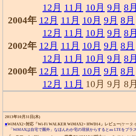
12月
11月
10月
9月
8
2004年
12月
11月
10月
9月
8月
12月
11月
10月
9月
8
2002年
12月
11月
10月
9月
8月
12月
11月
10月
9月
8
2000年
12月
11月
10月
9月
8月
12月
11月
10月 9月 8月
2013年10月31日(木)
■
WiMAX2+対応「Wi-Fi WALKER WiMAX2+ HWD14」レビュー
(ケータイWa
「WiMAXは自宅で圏外」なほんわか宅の現状からするとau LTEをプ