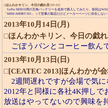
□
ほんわかキリン、今日の戯れ言
[00:00]
GoPro HERO3用の互換バッテリーを追加で購入してみたり。前回はW
「MBH-AHDBT-301」って型番の製品だけどメーカーページに存在しな
2013年10月14日(月)
□
ほんわかキリン、今日の戯れ
ごぼうパンとコーヒー飲んで
2013年10月13日(日)
□
[CEATEC 2013]ほんわ
2週間遅れですが会場で気に
2012年と同様に各社4K押
放送はやってないので興味を