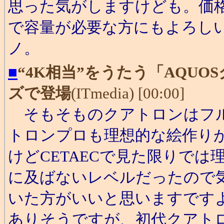
思った気がしますけども。価格
で容量が必要な方にもよろしい
ノ。
■
“4K相当”をうたう「AQUO
ズで登場
(ITmedia) [00:00]
そもそものクアトロンはフル
トロンプロも理想的な絵作り
けどCETAECで見た限りでは
に及ばないレベルだったので
いた方がいいと思いますです
ありそうですが、初代クアト