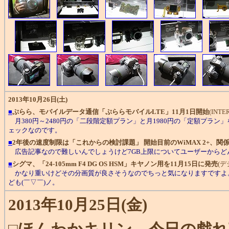
2013年10月26日(土)
■
ぷらら、モバイルデータ通信「ぷららモバイルLTE」11月1日開始
(INTER
月380円～2480円の「二段階定額プラン」と月1980円の「定額プラ
ェックなのです。
■
2年後の速度制限は「これからの検討課題」 開始目前のWiMAX 2+、
広告記事なので難しいんでしょうけど7GB上限についてユーザーからど
■
シグマ、「24-105mm F4 DG OS HSM」キヤノン用を11月15日に発売
(デジ
かなり重いけどその分画質が良さそうなのでちっと気になりますですよ
ども(￣▽￣)ノ。
2013年10月25日(金)