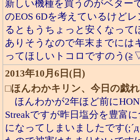
新しい機種を買うのがベター
のEOS 6Dを考えているけ
るともうちょっと安くなって
ありそうなので年末までには
ってほしいトコロですのう(≧▽
2013年10月6日(日)
□
ほんわかキリン、今日の戯れ
ほんわかが2年ほど前にHONE
Streakですが昨日塩分を豊
になってしまいましたです(;´