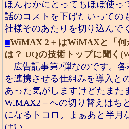
ほんわかにとってもほぼ使っ
話のコストを下げたいってのも
社様そのあたりを切り込んでく
■
WiMAX 2＋はWiMAXと
は？ UQの技術トップに聞く
(
広告記事第2弾なのです。各
を連携させる仕組みを導入との
あった気がしますけどたまたまで
WiMAX2＋への切り替えは
になるトコロ。まぁあと半月
はい。