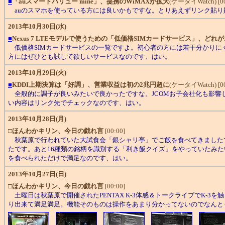
■
「auスマートバリュー mine」、提携のWiMAXが拡大
(ケータイWatch) [00
auのスマホを使っている方には良いかもですな。とりあえずリンク貼り
2013年10月30日(水)
■
Nexus 7 LTEモデルで使うための「低価格SIMカードサービス」、どれ
低価格SIMカードサービスの一覧ですよ。初心者の方には若干分かりにく
方にはぜひとも試して欲しいサービスなのです、はい。
2013年10月29日(火)
■
KDDI上期決算は「好調」、営業収益は初の2兆円超に
(ケータイWatch) [00
全般的に調子が良いみたいで良かったですな。JCOMお子会社化も影響
い内容はリンク先でチェックなのです、はい。
2013年10月28日(月)
□
ほんわかキリン、今日の戯れ言
[00:00]
秋葉原で行われていた大試食会「銀シャリ亭」でご飯を食べてきました
たです。あと16種類の銘柄を識別する「利き飯クイズ」をやっていたみ
を食べられただけで満足なのです、はい。
2013年10月27日(日)
□
ほんわかキリン、今日の戯れ言
[00:00]
土曜日は秋葉原で開催されたPENTAX K-3体感＆トークライブでK-
り出来て満足満足。機能そのものは操作をあまり分かってないのでなんと