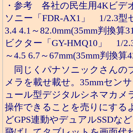
・参考 各社の民生用4Kビデ
ソニー「FDR-AX1」 1/2.3
3.4 4.1～82.0mm(35mm判換算
ビクター「GY-HMQ10」 1/
～4.5 6.7～67mm(35mm判換算
同じくパナソニックさんのブ
メラを載せ載せ。35mmセンサー(
ュール型デジタルシネマカメラ
操作できることを売りにする
どGPS連動やデュアルSSDな
飛ばしてタブレットを画面代