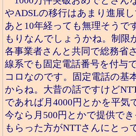
1000万件突破おめでとさん
やADSLの移行はあまり進展
あと10年経っても無理そうで
もりなんでしょうかね。制限
各事業者さんと共同で総務省
線系でも固定電話番号を付与
コロなのです。固定電話の基本
からね。大昔の話ですけどNT
であれば月4000円とかを平
今なら月500円とかで提供で
もらった方がNTTさんにとっ