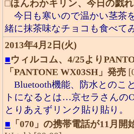
□
ほんわかキリン、今日の戯れ
今日も寒いので温かい茎茶を
緒に抹茶味なチョコも食べてみ
2013年4月2日(火)
■
ウィルコム、4/25よりPAN
「PANTONE WX03SH」発売
[
Bluetooth機能、防水との
トになるとは…京セラさんの
とりあえずリンク貼り貼り。
■
「070」の携帯電話が11月開