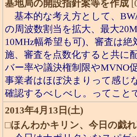
基地局の開設指針案等を作成
[
基本的な考え方として、BWA
の周波数割当を拡大、最大20M
10MHz幅希望も可)、審査は
施、審査を点数化すると共に
バー率や議決権制限やMVNO
事業者はほぼ決まりって感じな
確認するべしべし。ってこと
2013年4月13日(土)
□
ほんわかキリン、今日の戯れ