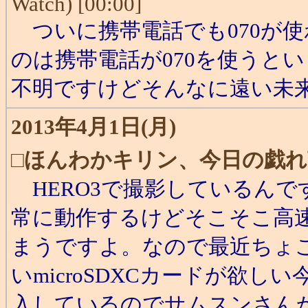
Watch) [00:00]
ついに携帯電話でも070が使
のは携帯電話が070を使うとい
不明ですけどそんなに遠い未
2013年4月1日(月)
□
ほんわかキリン、今日の戯れ
HERO3で撮影しているんです
常に動作するけどそこそこ高速な
まうですよ。なので最近ちょ
いmicroSDXCカードが欲
入しているのでサムスンさん