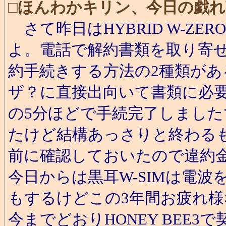
□
ほんわかキリン、今日の戯れ
さて昨日はHYBRID W-ZE
よ。電話で解約書類を取り寄
約手続きする方法の2種類が
ザ？に直接出向いて書類に必
の5分ほどで手続完了しまし
たけど結構あっさりと終わる
前に確認しておいたので違約
今日からは黒耳W-SIMは電
もするけどこの3年間お疲れ
今までどおりHONEY BEE