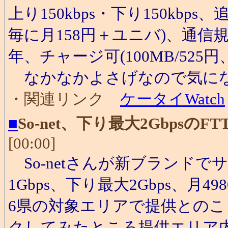
上り150kbps・下り150kbp
毎に月158円＋ユニバ)、通信規
年、チャージ可(100MB/525円、5
なかなかよさげなので気にな
・関連リンク
ケータイWatch
■
So-net、下り最大2Gbpsの
[00:00]
So-netさんが新ブランド
1Gbps、下り最大2Gbps、月4
6県の対象エリアで提供との
クしてみたところ提供エリア