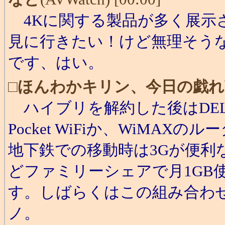
4Kに関する製品が多く展示
見に行きたい！けど無理そう
です、はい。
□
ほんわかキリン、今日の戯れ
ハイブリを解約した後はDELL St
Pocket WiFiか、WiMA
地下鉄での移動時は3Gが便利なの
どファミリーシェアで月1GB
す。しばらくはこの組み合わせ
ノ。