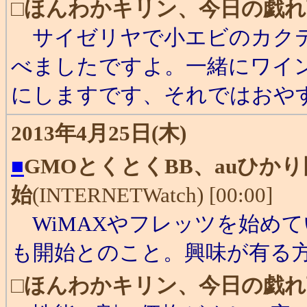
□
ほんわかキリン、今日の戯れ
サイゼリヤで小エビのカクテ
べましたですよ。一緒にワイ
にしますです、それではおやす
2013年4月25日(木)
■
GMOとくとくBB、auひか
始
(INTERNETWatch) [00:00]
WiMAXやフレッツを始めて
も開始とのこと。興味が有る
□
ほんわかキリン、今日の戯れ