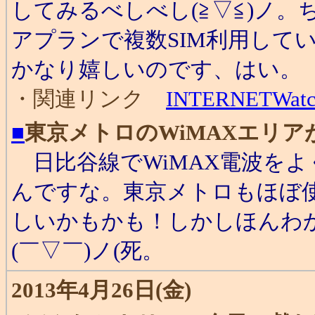
してみるべしべし(≧▽≦)ノ
アプランで複数SIM利用して
かなり嬉しいのです、はい。
・関連リンク
INTERNETWat
■
東京メトロのWiMAXエリア
日比谷線でWiMAX電波を
んですな。東京メトロもほぼ
しいかもかも！しかしほんわ
(￣▽￣)ノ(死。
2013年4月26日(金)