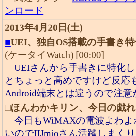
ンロード
2013年4月20日(土)
■
UEI、独自OS搭載の手書き特化
(ケータイWatch) [00:00]
UEIさんから手書きに特化した
とちょっと高めですけど反応
Android端末とは違うので
□
ほんわかキリン、今日の戯れ
今日もWiMAXの電波よわ
いのでIIJmioさん活躍しま