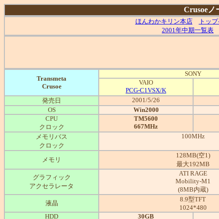
Crusoe
ほんわかキリン本店
トップ
2001年中期一覧表
SONY
Transmeta
VAIO
Crusoe
PCG-C1VSX/K
2001/5/26
発売日
OS
Win2000
CPU
TM5600
667MHz
クロック
100MHz
メモリバス
クロック
128MB(空1)
メモリ
最大192MB
ATI RAGE
グラフィック
Mobility-M1
アクセラレータ
(8MB内蔵)
8.9型TFT
液晶
1024*480
HDD
30GB