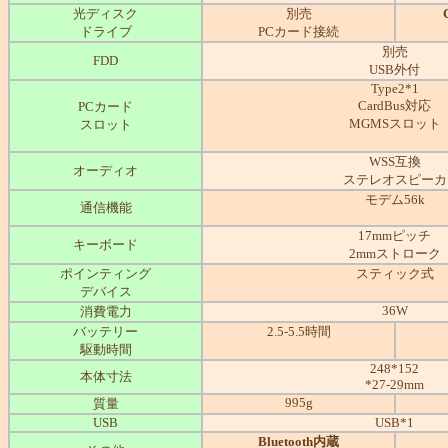
光ディスク
別売
ドライブ
PCカード接続
別売
FDD
USB外付
Type2*1
CardBus対応
PCカード
MGMSスロット
スロット
WSS互換
オーディオ
ステレオスピーカ
モデム56k
通信機能
17mmピッチ
キーボード
2mmストローク
ポインティング
スティック式
デバイス
36W
消費電力
バッテリー
2.5-5.5時間
駆動時間
248*152
本体寸法
*27-29mm
995g
質量
USB
USB*1
Bluetooth内蔵