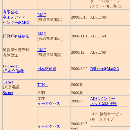
グローバルコース
(グローバルIP割当)
有限会社
RMC
竜王メディア
2000/6/16
ADSL768
(有線放送電話)
センター(RMC)
RMC
日野町有線放送
2000/11/16
ADSL768
(有線放送電話)
滋賀県永源寺町
RMC
2000/12
ADSL768
(有線放送電話)
有線放送
DSLiner@
日本交信網
2000/6/20
DSLiner@Max2.3
(
日本交信網
)
TTNet
TTNet
2000春
(東京電話)
So-net
不明
2000夏
NTT
ADSLインター
2000/7
イーアクセス
ネット試験接続
ADSL接続サービス
(ルータタイプ)
2000/12/5
イーアクセス
受付