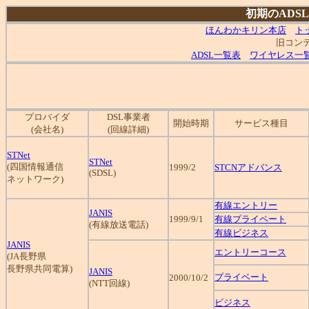
初期のADS
ほんわかキリン本店
ト
旧コンテ
ADSL一覧表
ワイヤレス一
プロバイダ
DSL事業者
開始時期
サービス種目
(会社名)
(回線詳細)
STNet
STNet
(四国情報通信
1999/2
STCNアドバンス
(SDSL)
ネットワーク)
有線エントリー
JANIS
1999/9/1
有線プライペート
(有線放送電話)
有線ビジネス
JANIS
エントリーコース
(JA長野県
長野県共同電算)
JANIS
プライベート
2000/10/2
(NTT回線)
ビジネス