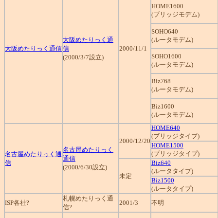
HOME1600
(ブリッジモデム)
SOHO640
大阪めたりっく通
(ルータモデム)
大阪めたりっく通信
信
2000/11/1
SOHO1600
(2000/3/7設立)
(ルータモデム)
Biz768
(ルータモデム)
Biz1600
(ルータモデム)
HOME640
(ブリッジタイプ)
2000/12/20
HOME1500
名古屋めたりっく
(ブリッジタイプ)
名古屋めたりっく通
通信
信
Biz640
(2000/6/30設立)
(ルータタイプ)
未定
Biz1500
(ルータタイプ)
札幌めたりっく通
ISP各社?
2001/3
不明
信?