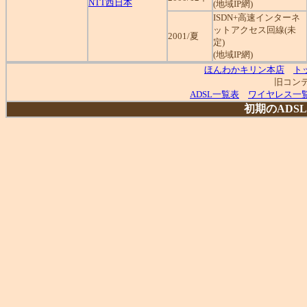
NTT西日本
(地域IP網)
ISDN+高速インターネ
ットアクセス回線(未
2001/夏
定)
(地域IP網)
ほんわかキリン本店
ト
旧コンテ
ADSL一覧表
ワイヤレス一
初期のADS