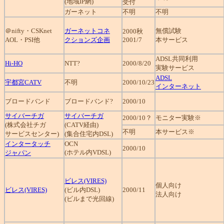
(地域IP網)
受付
ガーネット
不明
不明
＠nifty・CSKnet
ガーネットコネ
無償試験
2000秋
AOL・PSI他
クションズ企画
2001/7
本サービス
ADSL共同利用
Hi-HO
NTT?
2000/8/20
実験サービス
ADSL
宇都宮CATV
不明
2000/10/23
インターネット
ブロードバンド
ブロードバンド?
2000/10
サイバーチガ
サイバーチガ
2000/10？
モニター実験※
(株式会社チガ
(CATV経由)
不明
本サービス※
サービスセンター)
(集合住宅内DSL)
インタータッチ
OCN
2000/10
(ホテル内VDSL)
ジャパン
ビレス(VIRES)
個人向け
ビレス(VIRES)
(ビル内DSL)
2000/11
法人向け
(ビルまで光回線)