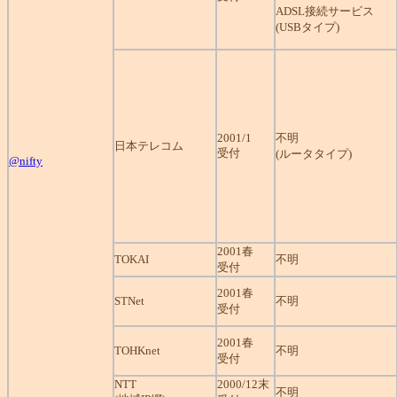
ADSL接続サービス
(USBタイプ)
2001/1
不明
日本テレコム
受付
(ルータタイプ)
@nifty
2001春
TOKAI
不明
受付
2001春
STNet
不明
受付
2001春
TOHKnet
不明
受付
NTT
2000/12末
不明