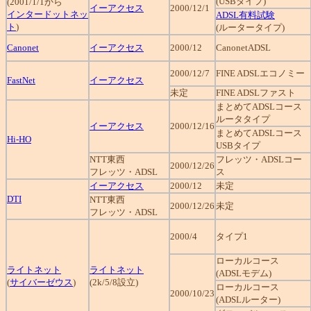
(USBタイプ)
(2001/1/1から
イーアクセス
2000/12/1
インタードットネッ
ADSL有料試験
ト
)
(ルータータイプ)
Canonet
イーアクセス
2000/12
CanonetADSL
2000/12/7
FINE ADSLエコノミー
FastNet
イーアクセス
未定
FINE ADSLファスト
まとめてADSLコース
ルータタイプ
イーアクセス
2000/12/16
まとめてADSLコース
Hi-HO
USBタイプ
NTT東西
フレッツ・ADSLコー
2000/12/26
フレッツ・ADSL
ス
イーアクセス
2000/12
未定
DTI
NTT東西
2000/12/26
未定
フレッツ・ADSL
2000/4
タイプ1
ローカルコース
ライトネット
ライトネット
(ADSLモデム)
(
サイバーゼウス
)
(2k/5/8設立)
ローカルコース
2000/10/23
(ADSLルーター)