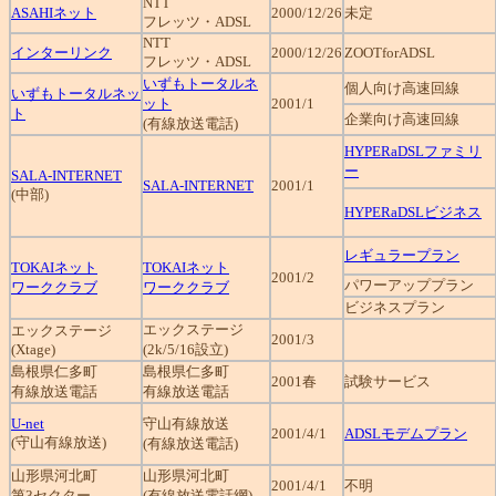
NTT
ASAHIネット
2000/12/26
未定
フレッツ・ADSL
NTT
インターリンク
2000/12/26
ZOOTforADSL
フレッツ・ADSL
いずもトータルネ
個人向け高速回線
いずもトータルネッ
ット
2001/1
ト
企業向け高速回線
(有線放送電話)
HYPERaDSLファミリ
ー
SALA-INTERNET
SALA-INTERNET
2001/1
(中部)
HYPERaDSLビジネス
レギュラープラン
TOKAIネット
TOKAIネット
2001/2
パワーアッププラン
ワーククラブ
ワーククラブ
ビジネスプラン
エックステージ
エックステージ
2001/3
(Xtage)
(2k/5/16設立)
島根県仁多町
島根県仁多町
2001春
試験サービス
有線放送電話
有線放送電話
U-net
守山有線放送
2001/4/1
ADSLモデムプラン
(守山有線放送)
(有線放送電話)
山形県河北町
山形県河北町
2001/4/1
不明
第3セクター
(有線放送電話網)