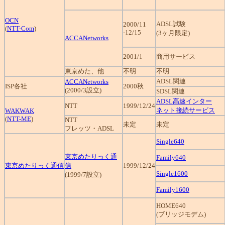
OCN
ADSL試験
2000/11
(
NTT-Com
)
-12/15
(3ヶ月限定)
ACCANetworks
2001/1
商用サービス
東京めた、他
不明
不明
ADSL関連
ACCANetworks
ISP各社
2000秋
(2000/3設立)
SDSL関連
ADSL高速インター
NTT
1999/12/24
ネット接続サービス
WAKWAK
(
NTT-ME
)
NTT
未定
未定
フレッツ・ADSL
Single640
東京めたりっく通
Family640
東京めたりっく通信
信
1999/12/24
Single1600
(1999/7設立)
Family1600
HOME640
(ブリッジモデム)