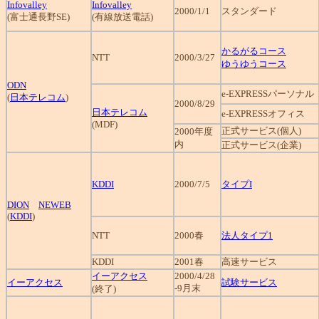
Infovalley
Infovalley
2000/1/1
スタンダード
(富士通長野SE)
(有線放送電話)
かるがるコース
NTT
2000/3/27
ゆうゆうコース
ODN
e-EXPRESSパーソナル
(
日本テレコム
)
2000/8/29
日本テレコム
e-EXPRESSオフィス
(MDF)
正式サービス(個人)
2000年度
内
正式サービス(企業)
KDDI
2000/7/5
タイプI
DION
NEWEB
(
KDDI
)
NTT
2000春
法人タイプ1
KDDI
2001春
高速サービス
イーアクセス
2000/4/28
イーアクセス
試験サービス
-9月末
(終了)