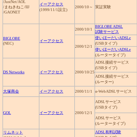
/JustNet/AOL
イーアクセス
/まねきねこ/IIJ
2000/10～
実証実験
(1999/11/1設立)
/GAONET
BIGLOBE ADSL
2000/10/1
試験サービス
使いほーだいADSLe
BIGLOBE
イーアクセス
(NEC)
(USBタイプ)
2000/12/1
使いほーだいADSLe
(ルータータイプ)
ADSL接続サービス
(USBタイプ)
DS Networks
イーアクセス
2000/10/25
ADSL接続サービス
(ルーター)
大塚商会
イーアクセス
2000/11/1
α-WebADSLサービス
ADSLサービス
(USBタイプ)
GOL
イーアクセス
2000/12/1
ADSLサービス
(ルータータイプ)
ADSL有料試験
リムネット