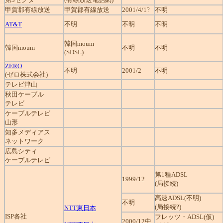
甲賀郡有線放送
甲賀郡有線放送
2001/4/1?
不明
AT&T
不明
不明
不明
韓国moum
韓国moum
不明
不明
(SDSL)
ZERO
不明
2001/2
不明
(ゼロ株式会社)
テレビ津山
秋田ケーブル
テレビ
ケーブルテレビ
山形
知多メディアス
ネットワーク
広島シティ
ケーブルテレビ
第1種ADSL
1999/12
(局接続)
高速ADSL(不明)
不明
(局接続?)
NTT東日本
ISP各社
フレッツ・ADSL(仮)
2000/12中