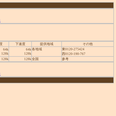
表
度
下速度
提供地域
その他
各地域
東0120-275424
64k
64k
128k
128k
西0120-190-767
128k
128k
全国
参考
表