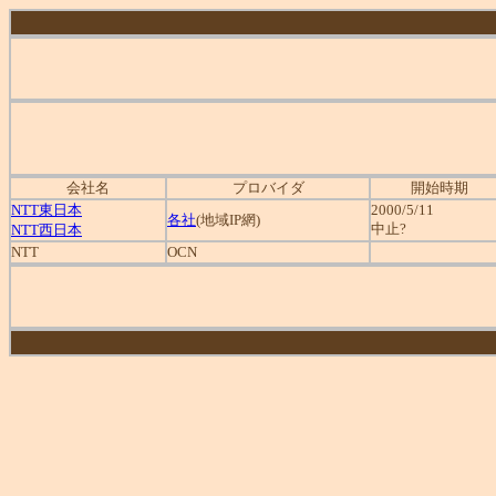
会社名
プロバイダ
開始時期
NTT東日本
2000/5/11
各社
(地域IP網)
中止?
NTT西日本
NTT
OCN