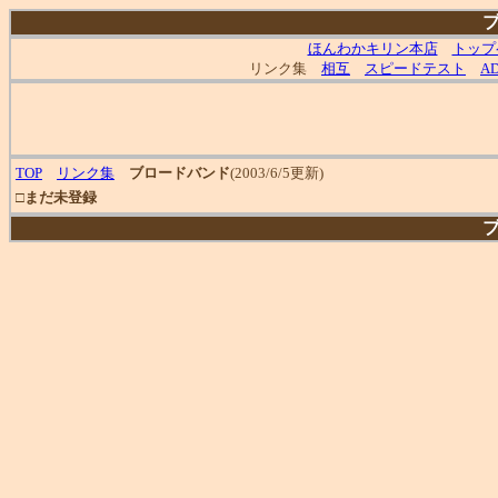
ほんわかキリン本店
トップ
リンク集
相互
スピードテスト
A
TOP
リンク集
ブロードバンド
(2003/6/5更新)
□
まだ未登録